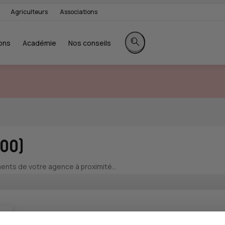
Agriculteurs
Associations
ons
Académie
Nos conseils
Rechercher sur le site
400)
nts de votre agence à proximité...