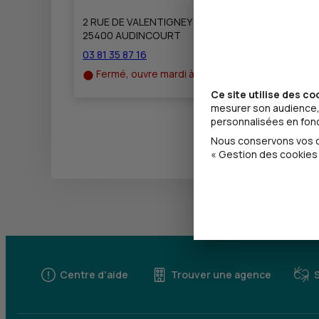
2 RUE DE VALENTIGNEY
25400 AUDINCOURT
03 81 35 87 16
Fermé, ouvre mardi à 8h30
Ce site utilise des co
mesurer son audience, 
personnalisées en fonct
Nous conservons vos ch
« Gestion des cookies 
Centre d'aide
Trouver une agence