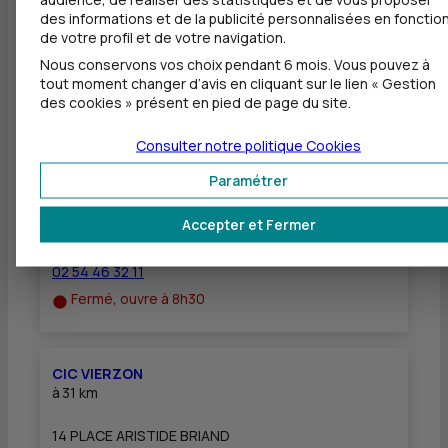
Dépôt de chèques EUR
des informations et de la publicité personnalisées en fonctio
de votre profil et de votre navigation.
Nous conservons vos choix pendant 6 mois. Vous pouvez à
tout moment changer d’avis en cliquant sur le lien « Gestion
des cookies » présent en pied de page du site.
Autres agences les plus proches
Consulter notre politique
Cookies
CIC CONTRES VAL DE CHER
Paramétrer
à
22 km
Accepter et Fermer
2 RUE PIERRE HENRI MAUGER
41700 LE CONTROIS EN SOLOGNE
02 54 46 32 11
Fermé, ouvre à 8h30
CIC VIERZON
à
31 km
14 PLACE ARISTIDE BRIAND