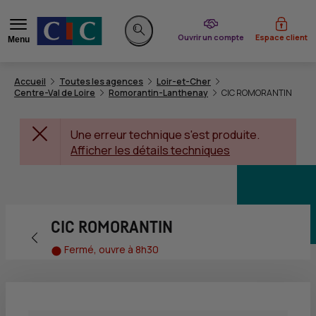
du CIC
Ouvrir un compte
Espace client
Menu
Rechercher sur le site
Accueil
Toutes les agences
Loir-et-Cher
Centre-Val de Loire
Romorantin-Lanthenay
CIC ROMORANTIN
Une erreur technique s'est produite.
Afficher les détails techniques
CIC ROMORANTIN
Retour vers la page précédente
Fermé, ouvre à 8h30