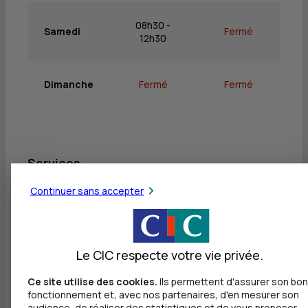
08h30 -
Samedi
Fermé
12h30
Dimanche
Fermé
Fermé
Services
Continuer sans accepter
Retrait de billets EUR
Dépôt de billets EUR
Dépôt valorisé de billets EUR
Le CIC respecte votre vie privée.
Dépôt de monnaie EUR
Ce site utilise des cookies.
Ils permettent d'assurer son bon
fonctionnement et, avec nos partenaires, d'en mesurer son
Dépôt valorisé de chèques EUR
audience, de réaliser des statistiques et de vous proposer