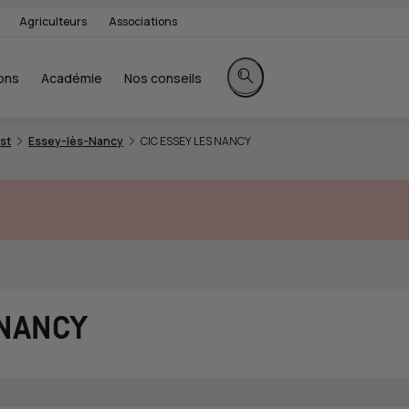
Agriculteurs
Associations
ons
Académie
Nos conseils
Rechercher sur le site
st
Essey-lès-Nancy
CIC ESSEY LES NANCY
 NANCY