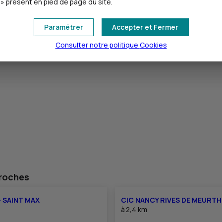
» présent en pied de page du site.
Paramétrer
Accepter et Fermer
Consulter notre politique
Cookies
proches
- SAINT MAX
CIC NANCY RIVES DE MEURTH
à
2,4 km