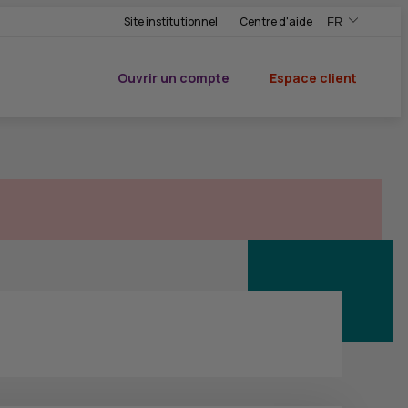
Site institutionnel
Centre d'aide
FR
,Version frança
,Changer de ve
Ouvrir un compte
Espace client
du CIC