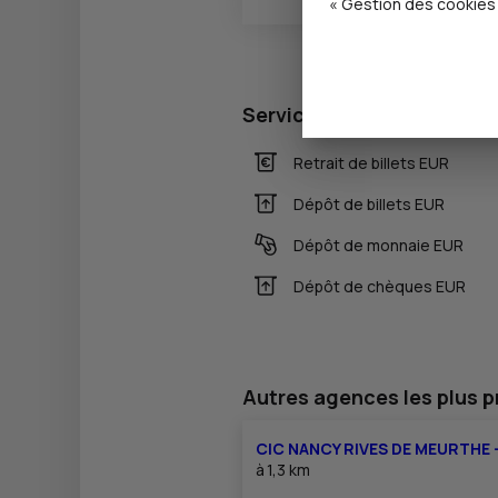
« Gestion des cookies 
Services
Retrait de billets EUR
Dépôt de billets EUR
Dépôt de monnaie EUR
Dépôt de chèques EUR
Autres agences les plus 
CIC NANCY RIVES DE MEURTHE 
à
1,3 km