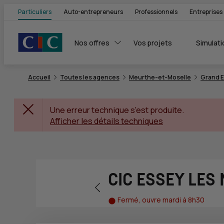
Particuliers
Auto-entrepreneurs
Professionnels
Entreprises
Nos offres
Vos projets
Simulati
Accueil
Toutes les agences
Meurthe-et-Moselle
Grand E
Une erreur technique s'est produite.
Afficher les détails techniques
CIC ESSEY LES
Retour vers la page précédente
Fermé, ouvre mardi à 8h30