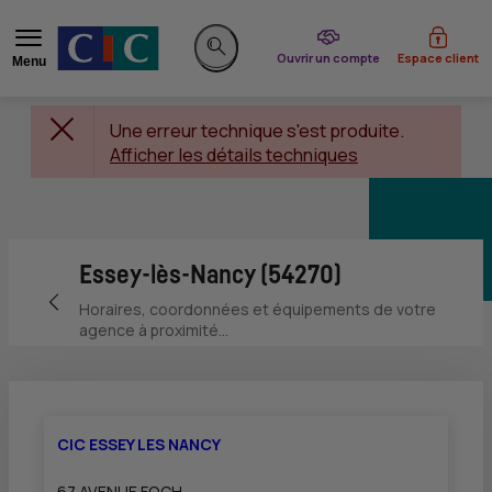
du CIC
Ouvrir un compte
Espace client
Menu
Rechercher sur le site
Une erreur technique s'est produite.
Afficher les détails techniques
Essey-lès-Nancy (54270)
Retour vers la page précédente
Horaires, coordonnées et équipements de votre
agence à proximité...
CIC ESSEY LES NANCY
67 AVENUE FOCH