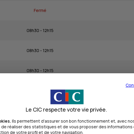
Fermé
08h30 - 12h15
08h30 - 12h15
08h30 - 12h15
Con
08h30 - 12h15
Le CIC respecte votre vie privée.
08h15 - 12h15
okies.
Ils permettent d'assurer son bon fonctionnement et, avec nos
de réaliser des statistiques et de vous proposer des informations e
Fermé
ion de votre profil et de votre navigation.