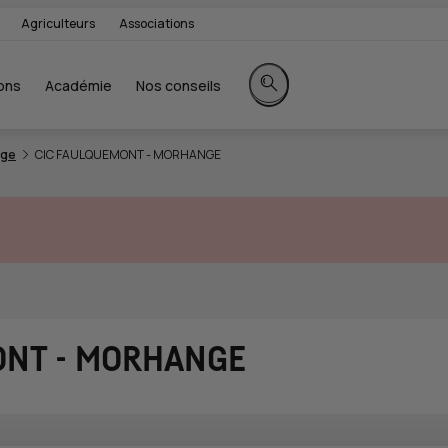
Agriculteurs
Associations
ons
Académie
Nos conseils
Rechercher sur le site
nge
CIC FAULQUEMONT - MORHANGE
ONT - MORHANGE