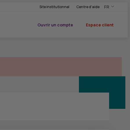
Site institutionnel
Centre d'aide
FR
,Version frança
,Changer de ve
Ouvrir un compte
Espace client
du CIC