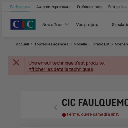
Particuliers
Auto-entrepreneurs
Professionnels
Entreprises
Nos offres
Vos projets
Simulati
Accueil
Toutes les agences
Moselle
Grand Est
Morha
Une erreur technique s'est produite.
Afficher les détails techniques
CIC FAULQUEM
Retour vers la page précédente
Fermé, ouvre samedi à 8h15