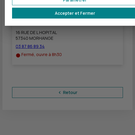
Accepter et Fermer
CIC FAULQUEMONT - MORHANGE
à
14 km
16 RUE DE L HOPITAL
57340 MORHANGE
03 87 86 89 34
Fermé, ouvre à 8h30
Retour