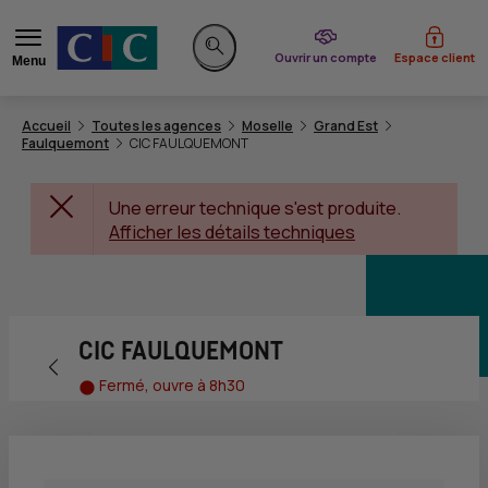
du CIC
Ouvrir un compte
Espace client
Menu
Rechercher sur le site
Accueil
Toutes les agences
Moselle
Grand Est
Faulquemont
CIC FAULQUEMONT
Une erreur technique s'est produite.
Afficher les détails techniques
CIC FAULQUEMONT
Retour vers la page précédente
Fermé, ouvre à 8h30