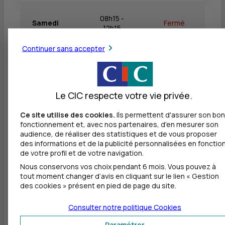
08h15 -
Samedi
Fermé
12h15
Continuer sans accepter
Dimanche
Fermé
Fermé
Le CIC respecte votre vie privée.
Ce site utilise des cookies.
Ils permettent d'assurer son bon
Autres agences les plus proches
fonctionnement et, avec nos partenaires, d'en mesurer son
audience, de réaliser des statistiques et de vous proposer
CIC SAINT AVOLD
des informations et de la publicité personnalisées en fonctio
à
10 km
de votre profil et de votre navigation.
Nous conservons vos choix pendant 6 mois. Vous pouvez à
1 RUE DU GENERAL DE GAULLE
tout moment changer d’avis en cliquant sur le lien « Gestion
57500 ST AVOLD
des cookies » présent en pied de page du site.
03 87 82 95 16
Consulter notre politique
Cookies
Fermé, ouvre à 8h30
Paramétrer