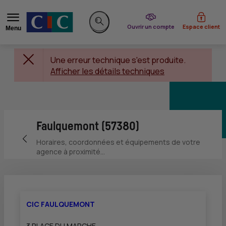
du CIC
Ouvrir un compte
Espace client
Menu
Rechercher sur le site
Une erreur technique s'est produite.
Afficher les détails techniques
Faulquemont (57380)
Retour vers la page précédente
Horaires, coordonnées et équipements de votre
agence à proximité...
CIC FAULQUEMONT
3 PLACE DU MARCHE