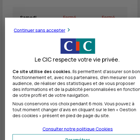
Samedi
Fermé
Fermé
Continuer sans accepter
Dimanche
Fermé
Fermé
Le CIC respecte votre vie privée.
Ce site utilise des cookies.
Ils permettent d'assurer son bon
Autres agences les plus proches
fonctionnement et, avec nos partenaires, d'en mesurer son
audience, de réaliser des statistiques et de vous proposer
CIC PARIS GOBELINS
des informations et de la publicité personnalisées en fonctio
à
598 m
de votre profil et de votre navigation.
Nous conservons vos choix pendant 6 mois. Vous pouvez à
9 AVENUE DES GOBELINS
tout moment changer d’avis en cliquant sur le lien « Gestion
75005 PARIS
des cookies » présent en pied de page du site.
01 53 35 43 73
Consulter notre politique
Cookies
Fermé, ouvre vendredi à 9h00
Paramétrer