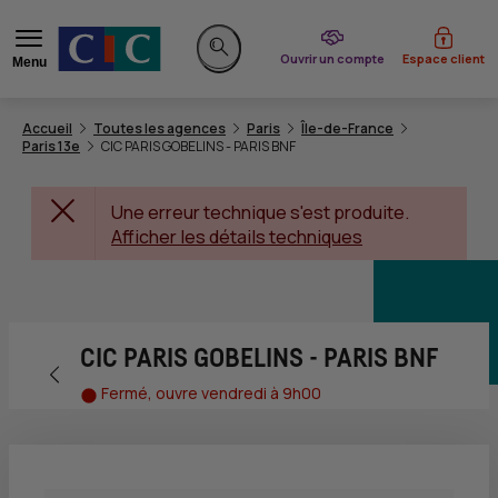
du CIC
Ouvrir un compte
Espace client
Menu
Rechercher sur le site
Accueil
Toutes les agences
Paris
Île-de-France
Paris 13e
CIC PARIS GOBELINS - PARIS BNF
Une erreur technique s'est produite.
Afficher les détails techniques
CIC PARIS GOBELINS - PARIS BNF
Retour vers la page précédente
Fermé, ouvre vendredi à 9h00