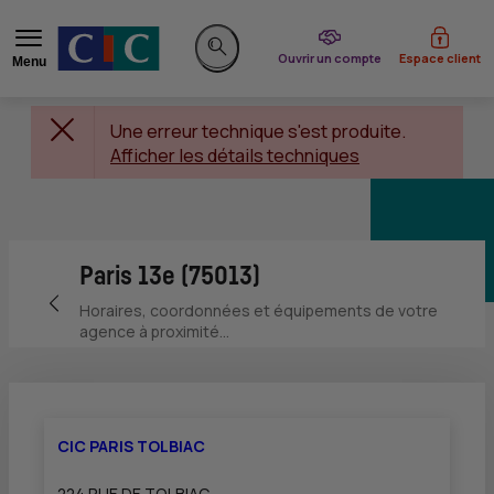
du CIC
Ouvrir un compte
Espace client
Menu
Rechercher sur le site
Une erreur technique s'est produite.
Afficher les détails techniques
Paris 13e (75013)
Retour vers la page précédente
Horaires, coordonnées et équipements de votre
agence à proximité...
CIC PARIS TOLBIAC
224 RUE DE TOLBIAC