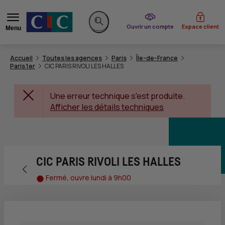
du CIC
Ouvrir un compte
Espace client
Menu
Rechercher sur le site
Accueil
Toutes les agences
Paris
Île-de-France
Paris 1er
CIC PARIS RIVOLI LES HALLES
Une erreur technique s'est produite.
Afficher les détails techniques
CIC PARIS RIVOLI LES HALLES
Retour vers la page précédente
Fermé, ouvre lundi à 9h00