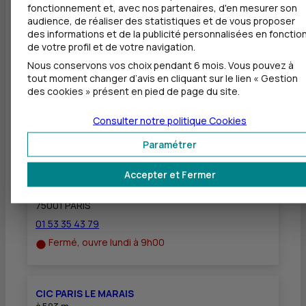
fonctionnement et, avec nos partenaires, d'en mesurer son
Dépôt de chèques EUR
audience, de réaliser des statistiques et de vous proposer
des informations et de la publicité personnalisées en fonctio
Equipement pour déficients visuels
de votre profil et de votre navigation.
Nous conservons vos choix pendant 6 mois. Vous pouvez à
tout moment changer d’avis en cliquant sur le lien « Gestion
des cookies » présent en pied de page du site.
Autres agences les plus proches
Consulter notre politique
Cookies
CIC PARIS LOUVRE ETIENNE MARCEL - PARIS
Paramétrer
LOUVRE E MARCEL
à
528 m
Accepter et Fermer
11 RUE DE TURBIGO
75001 PARIS
01 53 35 43 79
Fermé, ouvre lundi à 9h00
CIC PARIS LE MARAIS