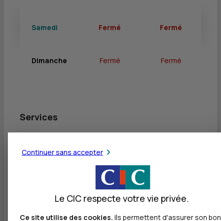
Samedi
Fermé
Fermé
Dimanche
Fermé
Fermé
Services
Retrait de billets EUR
Continuer sans accepter
Dépôt valorisé de billets EUR
Retrait de rouleaux de monnaie EUR
Dépôt de monnaie EUR
Le CIC respecte votre vie privée.
Dépôt valorisé de chèques EUR
Ce site utilise des cookies.
Ils permettent d'assurer son bon