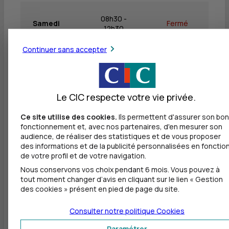
08h30 -
Samedi
Fermé
12h30
Continuer sans accepter
Dimanche
Fermé
Fermé
Le CIC respecte votre vie privée.
Ce site utilise des cookies.
Ils permettent d'assurer son bon
Autres agences les plus proches
fonctionnement et, avec nos partenaires, d'en mesurer son
audience, de réaliser des statistiques et de vous proposer
CIC ROYAN - SAUJON
des informations et de la publicité personnalisées en fonctio
à
9,8 km
de votre profil et de votre navigation.
Nous conservons vos choix pendant 6 mois. Vous pouvez à
30 RUE CARNOT
tout moment changer d’avis en cliquant sur le lien « Gestion
17600 SAUJON
des cookies » présent en pied de page du site.
05 46 39 08 26
Consulter notre politique
Cookies
Fermé, ouvre mardi à 8h30
Paramétrer