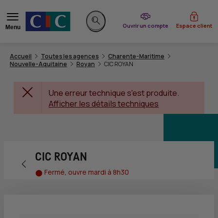
du CIC
Ouvrir un compte
Espace client
Menu
Rechercher sur le site
Accueil
Toutes les agences
Charente-Maritime
Nouvelle-Aquitaine
Royan
CIC ROYAN
Une erreur technique s'est produite.
Afficher les détails techniques
CIC ROYAN
Retour vers la page précédente
Fermé, ouvre mardi à 8h30