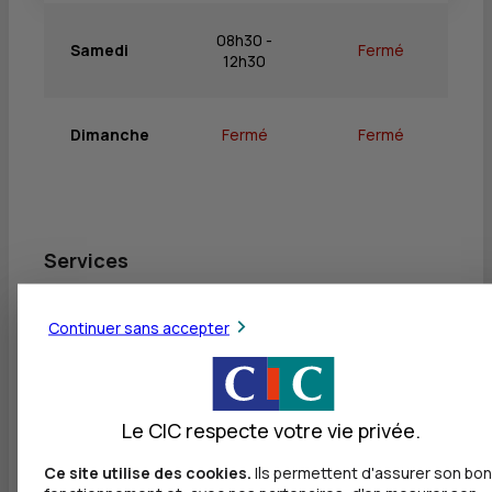
08h30 -
Samedi
Fermé
12h30
Dimanche
Fermé
Fermé
Services
Retrait de billets EUR
Continuer sans accepter
Dépôt valorisé de billets EUR
Retrait de rouleaux de monnaie EUR
Le CIC respecte votre vie privée.
Dépôt de monnaie EUR
Dépôt valorisé de chèques EUR
Ce site utilise des cookies.
Ils permettent d'assurer son bon