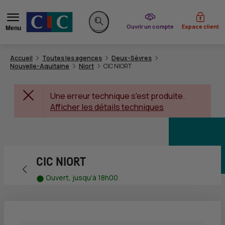
du CIC
Ouvrir un compte
Espace client
Menu
Rechercher sur le site
Accueil
Toutes les agences
Deux-Sèvres
Nouvelle-Aquitaine
Niort
CIC NIORT
Une erreur technique s'est produite.
Afficher les détails techniques
CIC NIORT
Retour vers la page précédente
Ouvert, jusqu'à 18h00