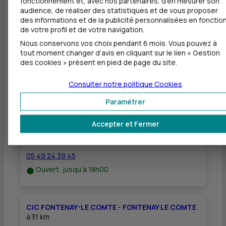
fonctionnement et, avec nos partenaires, d'en mesurer son
Dépôt de chèques EUR
audience, de réaliser des statistiques et de vous proposer
des informations et de la publicité personnalisées en fonctio
Equipement pour déficients visuels
de votre profil et de votre navigation.
Nous conservons vos choix pendant 6 mois. Vous pouvez à
tout moment changer d’avis en cliquant sur le lien « Gestion
des cookies » présent en pied de page du site.
Autres agences les plus proches
Consulter notre politique
Cookies
Paramétrer
CIC NIORT - CHAURAY
à
5,8 km
Accepter et Fermer
58 BOULEVARD AMPERE
79180 CHAURAY
05 49 24 39 45
Ouvert, jusqu'à 18h00
CIC FONTENAY-LE COMTE - FONTENAY LE COMTE
à
31 km