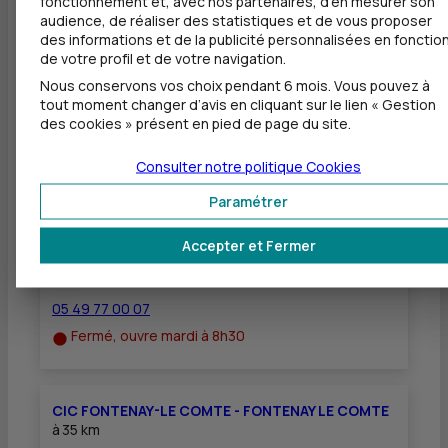
fonctionnement et, avec nos partenaires, d'en mesurer son
Dépôt de chèques EUR
audience, de réaliser des statistiques et de vous proposer
des informations et de la publicité personnalisées en fonctio
Equipement pour déficients visuels
de votre profil et de votre navigation.
Nous conservons vos choix pendant 6 mois. Vous pouvez à
tout moment changer d’avis en cliquant sur le lien « Gestion
des cookies » présent en pied de page du site.
Autres agences les plus proches
Consulter notre politique
Cookies
Paramétrer
CIC NIORT
à
5,8 km
Accepter et Fermer
1 AV DES MARTYRS DE LA RESISTANC
79000 NIORT
05 49 77 00 07
Fermé, ouvre mardi à 8h30
CIC FONTENAY-LE COMTE - FONTENAY LE COMTE
à
35 km