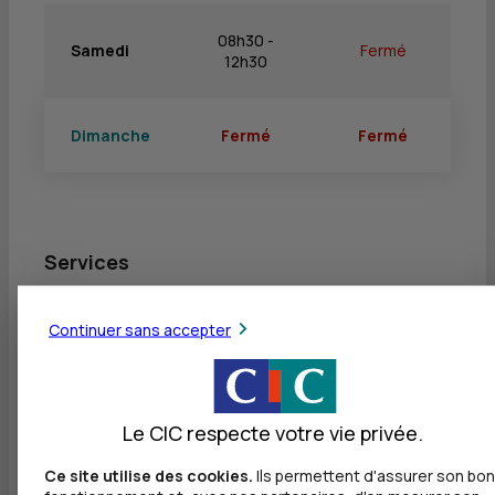
08h30 -
Samedi
Fermé
12h30
Dimanche
Fermé
Fermé
Services
Retrait de billets EUR
Continuer sans accepter
Dépôt valorisé de billets EUR
Retrait de rouleaux de monnaie EUR
Le CIC respecte votre vie privée.
Dépôt de monnaie EUR
Dépôt valorisé de chèques EUR
Ce site utilise des cookies.
Ils permettent d'assurer son bon