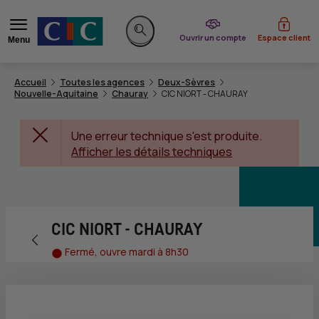
du CIC
Ouvrir un compte
Espace client
Menu
Rechercher sur le site
Accueil
Toutes les agences
Deux-Sèvres
Nouvelle-Aquitaine
Chauray
CIC NIORT - CHAURAY
Une erreur technique s'est produite.
Afficher les détails techniques
CIC NIORT - CHAURAY
Retour vers la page précédente
Fermé, ouvre mardi à 8h30