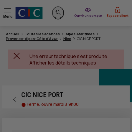
du CIC
Ouvrir un compte
Espace client
Menu
Rechercher sur le site
Accueil
Toutes les agences
Alpes-Maritimes
Provence-Alpes-Côte d'Azur
Nice
CIC NICE PORT
Une erreur technique s'est produite.
Afficher les détails techniques
CIC NICE PORT
Retour vers la page précédente
Fermé, ouvre mardi à 9h00