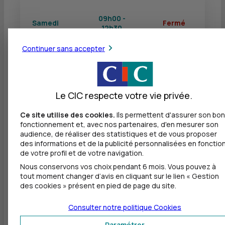
09h00 -
Samedi
Fermé
12h30
Continuer sans accepter
Dimanche
Fermé
Fermé
Le CIC respecte votre vie privée.
Ce site utilise des cookies.
Ils permettent d'assurer son bon
Autres agences les plus proches
fonctionnement et, avec nos partenaires, d'en mesurer son
audience, de réaliser des statistiques et de vous proposer
CIC NICE LIBERTE
des informations et de la publicité personnalisées en fonctio
à
1,2 km
de votre profil et de votre navigation.
Nous conservons vos choix pendant 6 mois. Vous pouvez à
3 RUE DE LA LIBERTE
tout moment changer d’avis en cliquant sur le lien « Gestion
06000 NICE
des cookies » présent en pied de page du site.
04 92 01 07 73
Consulter notre politique
Cookies
Fermé, ouvre mardi à 9h00
Paramétrer