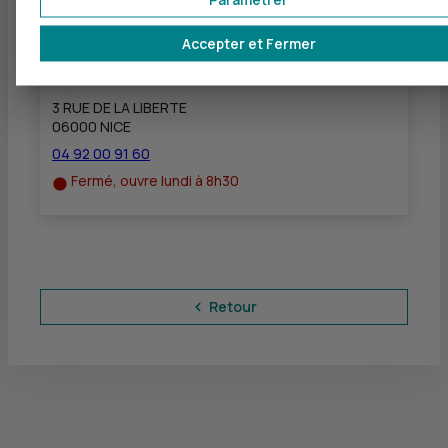
Accepter et Fermer
CIC ALPES-MARITIMES ENTREPRISES
à
1,2 km
3 RUE DE LA LIBERTE
06000 NICE
04 92 00 91 60
Fermé, ouvre lundi à 8h30
Retour