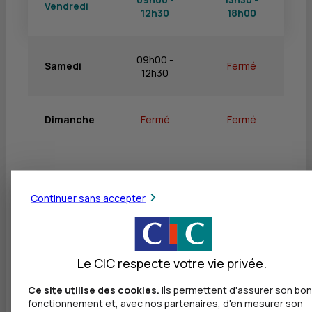
Vendredi
12h30
18h00
09h00 -
Samedi
Fermé
12h30
Dimanche
Fermé
Fermé
Continuer sans accepter
Services
Retrait de billets EUR
Dépôt de billets EUR
Le CIC respecte votre vie privée.
Retrait de rouleaux de monnaie EUR
Ce site utilise des cookies.
Ils permettent d'assurer son bon
fonctionnement et, avec nos partenaires, d'en mesurer son
Dépôt de monnaie EUR