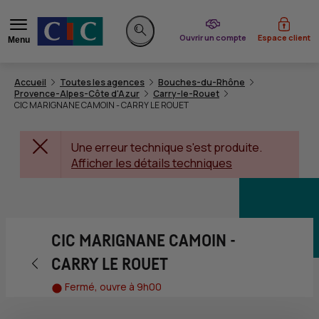
du CIC
Ouvrir un compte
Espace client
Menu
Rechercher sur le site
Accueil
Toutes les agences
Bouches-du-Rhône
Provence-Alpes-Côte d'Azur
Carry-le-Rouet
CIC MARIGNANE CAMOIN - CARRY LE ROUET
Une erreur technique s'est produite.
Afficher les détails techniques
CIC MARIGNANE CAMOIN -
Retour vers la page précédente
CARRY LE ROUET
Fermé, ouvre à 9h00