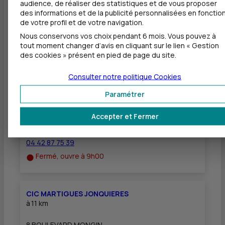
audience, de réaliser des statistiques et de vous proposer
des informations et de la publicité personnalisées en fonctio
Dépôt de chèques EUR
de votre profil et de votre navigation.
Nous conservons vos choix pendant 6 mois. Vous pouvez à
tout moment changer d’avis en cliquant sur le lien « Gestion
des cookies » présent en pied de page du site.
Autres agences les plus proches
Consulter notre politique
Cookies
CIC MARIGNANE CAMOIN
Paramétrer
à
11 km
Accepter et Fermer
12 RUE DE VERDUN
13700 MARIGNANE
04 42 87 75 39
Fermé, ouvre à 9h00
CIC MARTIGUES JONQUIERES
à
11 km
8 BOULEVARD MONGIN