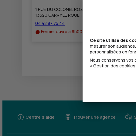
1 RUE DU COLONEL ROZANOFF
13620 CARRY LE ROUET
04 42 87 75 44
Fermé, ouvre à 9h00
Ce site utilise des co
mesurer son audience, 
personnalisées en fonct
Nous conservons vos ch
« Gestion des cookies 
Centre d'aide
Trouver une agence