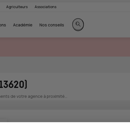
Agriculteurs
Associations
ons
Académie
Nos conseils
Rechercher sur le site
(13620)
nts de votre agence à proximité...