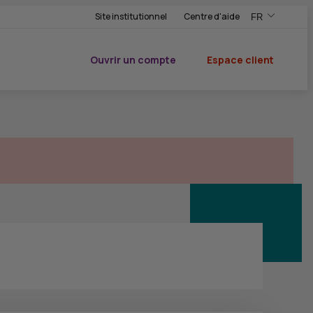
Site institutionnel
Centre d'aide
FR
,Version frança
,Changer de ve
Ouvrir un compte
Espace client
du CIC