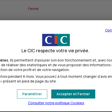
Fermé
09h00 - 12h30
Con
09h00 - 12h30
Le CIC respecte votre vie privée.
09h00 - 12h30
okies.
Ils permettent d'assurer son bon fonctionnement et, avec nos
de réaliser des statistiques et de vous proposer des informations e
ion de votre profil et de votre navigation.
09h00 - 12h30
oix pendant 6 mois. Vous pouvez à tout moment changer d’avis en cl
» présent en pied de page du site.
09h00 - 12h30
Paramétrer
Accepter et Fermer
Consulter notre politique
Cookies
Fermé