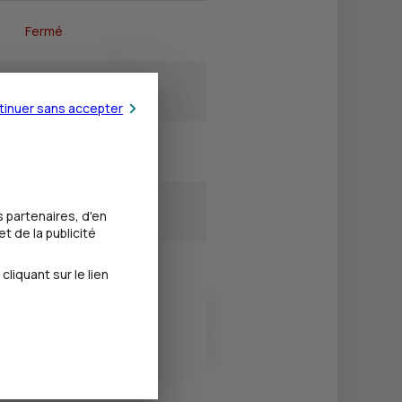
Fermé
14h15 - 18h00
tinuer sans accepter
13h30 - 18h00
13h30 - 18h00
 partenaires, d'en
t de la publicité
13h30 - 18h00
iquant sur le lien
Fermé
Fermé