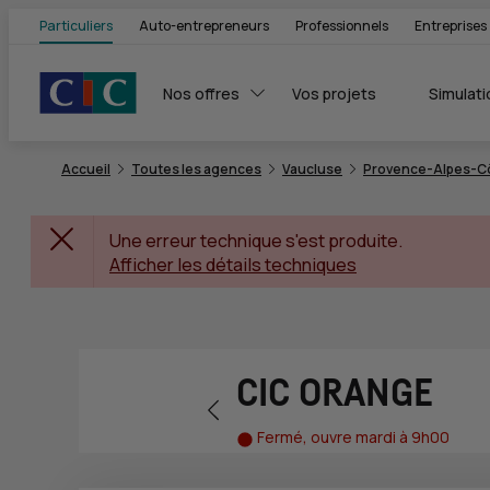
Particuliers
Auto-entrepreneurs
Professionnels
Entreprises
Nos offres
Vos projets
Simulati
Accueil
Toutes les agences
Vaucluse
Provence-Alpes-Cô
Une erreur technique s'est produite.
Afficher les détails techniques
CIC ORANGE
Retour vers la page précédente
Fermé, ouvre mardi à 9h00