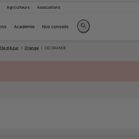
Agriculteurs
Associations
ons
Académie
Nos conseils
Rechercher sur le site
te d'Azur
Orange
CIC ORANGE