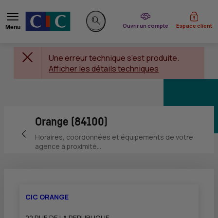
du CIC
Ouvrir un compte
Espace client
Menu
Rechercher sur le site
Une erreur technique s'est produite.
Afficher les détails techniques
Orange (84100)
Retour vers la page précédente
Horaires, coordonnées et équipements de votre
agence à proximité...
CIC ORANGE
22 RUE DE LA REPUBLIQUE