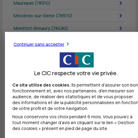
Maurepas (78310)
Mézières-sur-Seine (78970)
Montfort-l'Amaury (78490)
Montigny-le-Bretonneux (78180)
Continuer sans accepter
Orgeval (78630)
Poissy (78300)
Le CIC respecte votre vie privée.
Rambouillet (78120)
Ce site utilise des cookies.
Ils permettent d'assurer son bon
fonctionnement et, avec nos partenaires, d'en mesurer son
Sartrouville (78500)
audience, de réaliser des statistiques et de vous proposer
des informations et de la publicité personnalisées en fonctio
Versailles (78000)
de votre profil et de votre navigation.
Nous conservons vos choix pendant 6 mois. Vous pouvez à
Villepreux (78450)
tout moment changer d’avis en cliquant sur le lien « Gestion
des cookies » présent en pied de page du site.
Viroflay (78220)