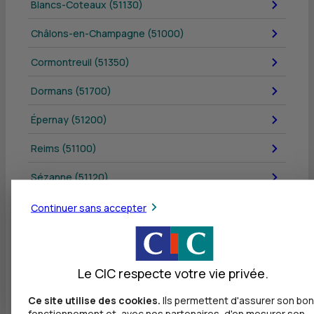
Blancs-Coteaux (51130)
Châlons-en-Champagne (51000)
Cormontreuil (51350)
Dormans (51700)
Épernay (51200)
Reims (51100)
Sézanne (51120)
Tinqueux (51430)
Continuer sans accepter
Vitry-le-François (51300)
Le CIC respecte votre vie privée.
Tous les départements
Ce site utilise des cookies.
Ils permettent d'assurer son bon
fonctionnement et, avec nos partenaires, d'en mesurer son