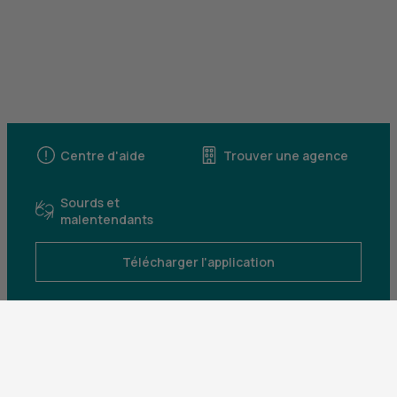
Centre d'aide
Trouver une agence
Sourds et
malentendants
Télécharger l'application
Parrainez un proche et profitez ensemble
d’avantages
Découvrir notre offre