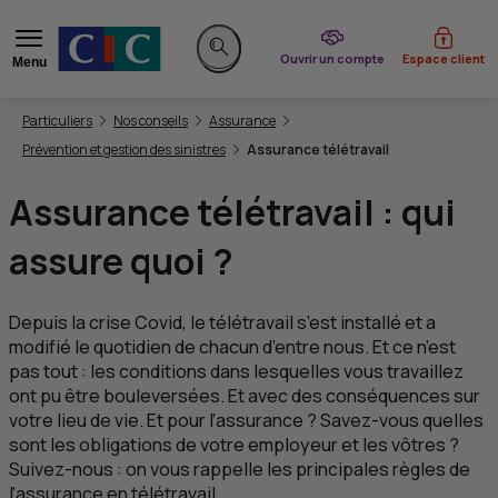
du CIC
Ouvrir un compte
Espace client
Menu
Rechercher sur le site
Vous êtes ici:
Particuliers
Nos conseils
Assurance
Prévention et gestion des sinistres
Assurance télétravail
Assurance télétravail : qui
assure quoi ?
Depuis la crise Covid, le télétravail s’est installé et a
modifié le quotidien de chacun d’entre nous. Et ce n’est
pas tout : les conditions dans lesquelles vous travaillez
ont pu être bouleversées. Et avec des conséquences sur
votre lieu de vie. Et pour l’assurance ? Savez-vous quelles
sont les obligations de votre employeur et les vôtres ?
Suivez-nous : on vous rappelle les principales règles de
l’assurance en télétravail.