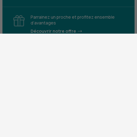
Parrainez un proche et profitez ensemble
d’avantages
Découvrir notre offre
Mentions légales
Tarifs et conditions générales
Guides et informations réglementaires
Protection des données
Gestion des cookies
Fraude et sécurité bancaire
VDP
Accessibilité
Déclaration d’accessibilité : partiellement
conforme