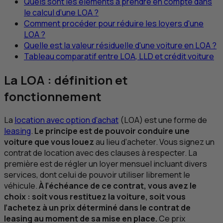
Quels sont les éléments à prendre en compte dans
le calcul d’une
LOA
?
Comment procéder pour réduire les loyers d'une
LOA
?
Quelle est la valeur résiduelle d'une voiture en
LOA
?
Tableau comparatif entre
LOA
,
LLD
et crédit voiture
La
LOA
: définition et
fonctionnement
La
location avec option d’achat
(
LOA
) est une forme de
leasing
.
Le principe est de pouvoir conduire une
voiture que vous louez
au lieu d’acheter. Vous signez un
contrat de location avec des clauses à respecter. La
première est de régler un loyer mensuel incluant divers
services, dont celui de pouvoir utiliser librement le
véhicule.
À l’échéance de ce contrat, vous avez le
choix : soit vous restituez la voiture, soit vous
l’achetez à un prix déterminé dans le contrat de
leasing
au moment de sa mise en place.
Ce prix