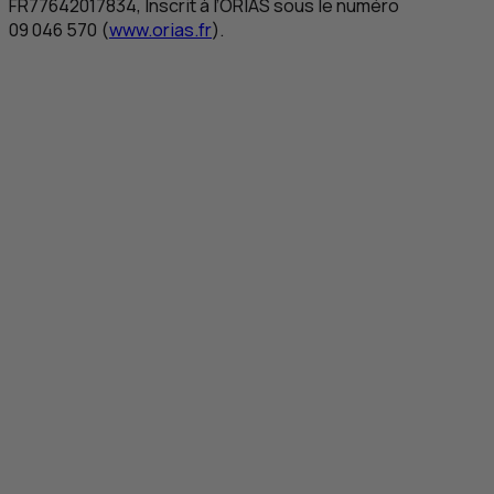
FR
77642017834, Inscrit à l’ORIAS sous le numéro
09 046 570 (
www.orias.fr
).