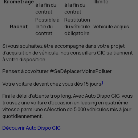
Kilométrage
Illimité
à la fin du
à la fin du
contrat
contrat
Possible à
Restitution
Rachat
la fin du
du véhicule
Véhicule acquis
contrat
obligatoire
Si vous souhaitez être accompagné dans votre projet
d’acquisition de véhicule, nos conseillers
CIC
se tiennent
à votre disposition.
Pensez à covoiturer #SeDéplacerMoinsPolluer
1
Votre voiture devant chez vous dès 15 jours
Fini le délai d’attente trop long. Avec Auto Dispo
CIC
, vous
trouvez une voiture d’occasion en
leasing
en quatrième
vitesse parmi une sélection de 5 000 véhicules mis à jour
quotidiennement.
Découvrir Auto Dispo
CIC