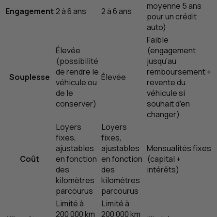
moyenne 5 ans
Engagement
2 à 6 ans
2 à 6 ans
pour un crédit
auto)
Faible
Élevée
(engagement
(possibilité
jusqu’au
de rendre le
remboursement +
Souplesse
Élevée
véhicule ou
revente du
de le
véhicule si
conserver)
souhait d’en
changer)
Loyers
Loyers
fixes,
fixes,
ajustables
ajustables
Mensualités fixes
Coût
en fonction
en fonction
(capital +
des
des
intérêts)
kilomètres
kilomètres
parcourus
parcourus
Limité à
Limité à
200 000
km
200 000
km