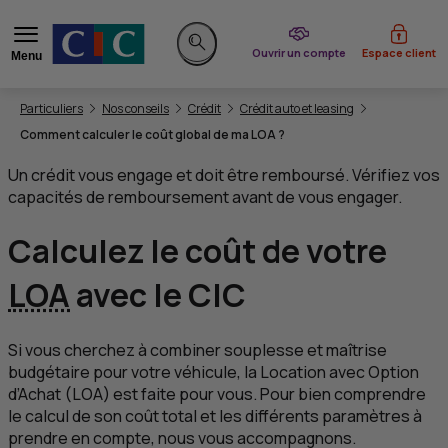
du CIC
Ouvrir un compte
Espace client
Menu
Rechercher sur le site
Vous êtes ici:
Particuliers
Nos conseils
Crédit
Crédit auto et leasing
Comment calculer le coût global de ma LOA ?
Un crédit vous engage et doit être remboursé. Vérifiez vos
capacités de remboursement avant de vous engager.
Calculez le coût de votre
LOA
avec le
CIC
Si vous cherchez à combiner souplesse et maîtrise
budgétaire pour votre véhicule, la Location avec Option
d’Achat (
LOA
) est faite pour vous. Pour bien comprendre
le calcul de son coût total et les différents paramètres à
prendre en compte, nous vous accompagnons.