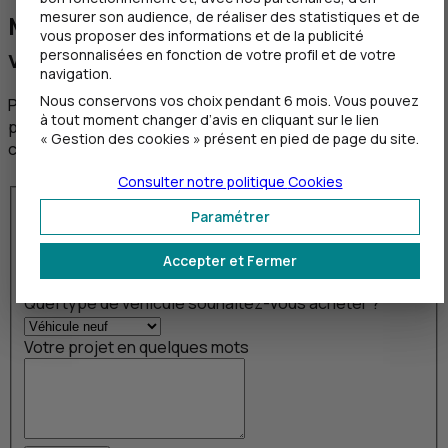
mesurer son audience, de réaliser des statistiques et de
Mieux vous connaître pour mieux
vous proposer des informations et de la publicité
vous conseiller
personnalisées en fonction de votre profil et de votre
navigation.
Nous conservons vos choix pendant 6 mois. Vous pouvez
Partagez vos projets avec votre conseiller, il vous
à tout moment changer d’avis en cliquant sur le lien
proposera le meilleur accompagnement pour les
« Gestion des cookies » présent en pied de page du site.
concrétiser.
Consulter notre politique
Cookies
Acheter un véhicule
Client du CIC ?
Paramétrer
oui
non
Date de réalisation prévue
*
Accepter et Fermer
Quel type de véhicule souhaitez-vous acheter ?
*
Votre projet en quelques mots