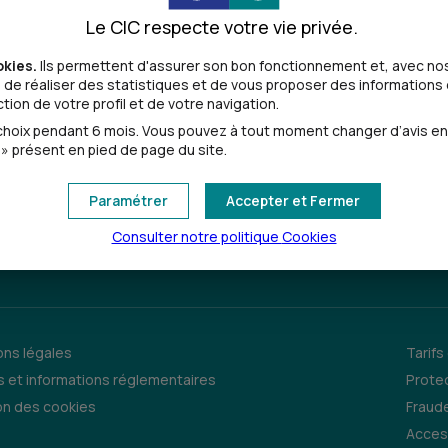
ction commerciale. Pour exercer l’un de ces droits, vous pouvez écrire à l’adresse suivan
Le CIC respecte votre vie privée.
lles
, disponible aussi aux guichets.
okies.
Ils permettent d'assurer son bon fonctionnement et, avec nos
de réaliser des statistiques et de vous proposer des informations e
ion de votre profil et de votre navigation.
oix pendant 6 mois. Vous pouvez à tout moment changer d’avis en cl
» présent en pied de page du site.
Paramétrer
Accepter et Fermer
Consulter notre politique
Cookies
Sourds et malentendants
ns légales
Tarifs
 et informations réglementaires
Prote
on des cookies
Fraude
Access