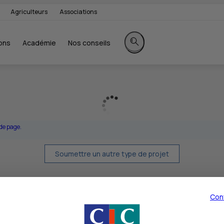
Agriculteurs
Associations
ons
Académie
Nos conseils
Rechercher sur le site
 de page.
Soumettre un autre type de projet
nique à des fins commerciales nécessite votre consentement préalable. Ce consentement n
orsqu’il s’agit de vous proposer des produits ou des services afférents ou complémentaires 
Con
vec vous par téléphone et ce afin de vous accompagner et répondre à votre demande d'i
raitement peuvent faire l’objet d’un traitement informatisé. Ces informations sont utilisée
ts légitimes de la Banque.
ès, de rectification, d’effacement et d’opposition, sur les données personnelles qui vou