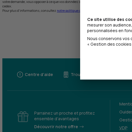
votre demande, vous opposer à ce que vos données soient utilisées à des fins de prospe
cedex.
Pour plus d’informations, consultez
notre politique de protection des données personne
Ce site utilise des co
mesurer son audience, 
personnalisées en fonct
Nous conservons vos ch
« Gestion des cookies 
Centre d'aide
Trouver une agence
Mentio
Guides
Parrainez un proche et profitez
ensemble d’avantages
Gesti
Découvrir notre offre
VDP