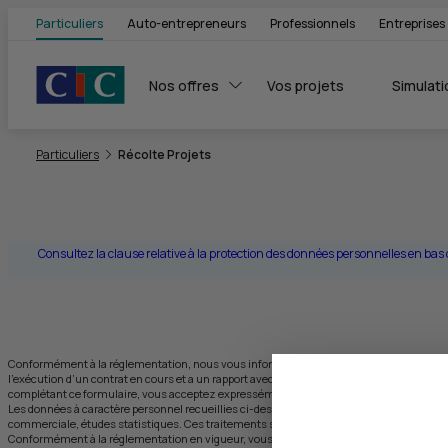
Particuliers
Auto-entrepreneurs
Professionnels
Entreprises
Nos offres
Vos projets
Simulati
Vous êtes ici:
Particuliers
Récolte Projets
Consultez la clause relative à la protection des données personnelles en bas
Conformément à la réglementation, nous vous informons que toute sollicitation télépho
l’exécution d’un contrat en cours et a un rapport avec l’objet de ce contrat, y compris l
complétant ce formulaire, vous acceptez expressément que la Banque prenne contact a
Les données à caractère personnel recueillies ci-dessus, par la Banque, responsable de t
commerciale, études statistiques. Ces traitements sont nécessaires aux fins des intérê
Conformément à la réglementation en vigueur, vous disposez notamment d’un droit d’acc