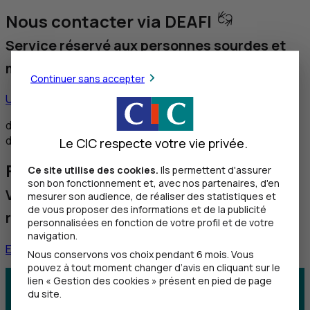
Nous contacter via DEAFI
Service réservé aux personnes sourdes et
malentendantes
Continuer sans accepter
Utiliser ce service
de 8h30 à 12h et de 14h à 18h du lundi au vendredi,
de 8h30 à 12h le samedi
Le CIC respecte votre vie privée.
Faire une réclamation
Ce site utilise des cookies.
Ils permettent d'assurer
son bon fonctionnement et, avec nos partenaires, d'en
Vous souhaitez nous faire part d'une
mesurer son audience, de réaliser des statistiques et
de vous proposer des informations et de la publicité
réclamation
personnalisées en fonction de votre profil et de votre
navigation.
En savoir plus
Nous conservons vos choix pendant 6 mois. Vous
pouvez à tout moment changer d’avis en cliquant sur le
lien « Gestion des cookies » présent en pied de page
Centre d'aide
Trouver une agence
du site.