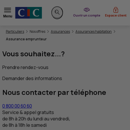
du CIC
Ouvrir un compte
Espace client
Menu
Rechercher sur le site
Vous êtes ici:
Particuliers
Nos offres
Assurances
Assurances habitation
Assurance emprunteur
Vous souhaitez...?
Prendre rendez-vous
Demander des informations
Nous contacter par téléphone
0 800 00 60 60
Service & appel gratuits
de 8h à 20h du lundi au vendredi,
de 8h à 18h le samedi