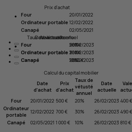
Prix d’achat
Four
20/01/2022
Ordinateur portable
12/02/2022
Canapé
02/05/2021
Taux de vétusté annuel
Date actuelle
Valeur actuelle
Four
Four
Four
500 €
20%
26/02/2023
Ordinateur portable
Ordinateur portable
Ordinateur portable
700 €
30%
26/02/2023
Canapé
Canapé
Canapé
1 000 €
10%
26/02/2023
Calcul du capital mobilier
Taux de
Date
Prix
Date
Val
vétusté
d’achat
d’achat
actuelle
actu
annuel
Four
20/01/2022
500 €
20%
26/02/2023
400 
Ordinateur
12/02/2022
700 €
30%
26/02/2023
490 
portable
Canapé
02/05/2021
1 000 €
10%
26/02/2023
810 €