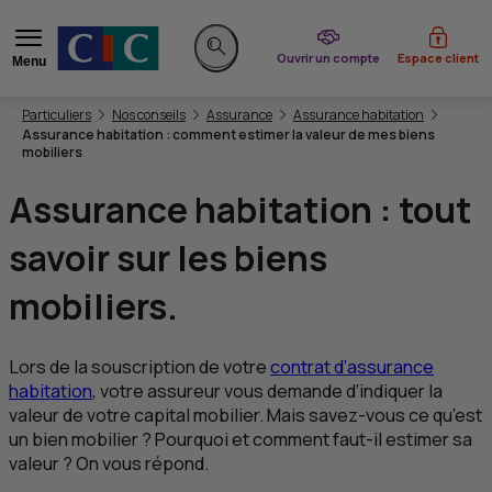
du CIC
Ouvrir un compte
Espace client
Menu
Rechercher sur le site
Vous êtes ici:
Particuliers
Nos conseils
Assurance
Assurance habitation
Assurance habitation : comment estimer la valeur de mes biens
mobiliers
Assurance habitation : tout
savoir sur les biens
mobiliers.
Lors de la souscription de votre
contrat d’assurance
habitation
, votre assureur vous demande d’indiquer la
valeur de votre capital mobilier. Mais savez-vous ce qu’est
un bien mobilier ? Pourquoi et comment faut-il estimer sa
valeur ? On vous répond.