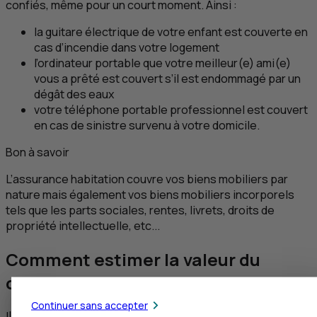
confiés, même pour un court moment. Ainsi :
la guitare électrique de votre enfant est couverte en
cas d’incendie dans votre logement
l’ordinateur portable que votre meilleur(e) ami(e)
vous a prêté est couvert s’il est endommagé par un
dégât des eaux
votre téléphone portable professionnel est couvert
en cas de sinistre survenu à votre domicile.
Bon à savoir
L’assurance habitation couvre vos biens mobiliers par
nature mais également vos biens mobiliers incorporels
tels que les parts sociales, rentes, livrets, droits de
propriété intellectuelle,
etc
...
Comment estimer la valeur du
capital mobilier ?
Continuer sans accepter
Il est primordial d’évaluer correctement la valeur de votre