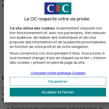
patrimoine mobilier puisque :
si vous déclarez une somme inférieure à la valeur
Le CIC respecte votre vie privée.
réelle de votre capital mobilier, votre assureur ne
vous remboursera pas la différence. À titre
Ce site utilise des cookies.
Ils permettent d'assurer son
d’exemple, en déclarant un patrimoine mobilier de
bon fonctionnement et, avec nos partenaires, d'en mesurer
20 000 € au lieu de 30 000 €, en cas de sinistre,
son audience, de réaliser des statistiques et de vous
l’assurance ne remboursera pas plus de 20 000 €.
proposer des informations et de la publicité personnalisées
Vous risquez d’avoir plus de mal à vous rééquiper
en fonction de votre profil et de votre navigation.
avec les indemnités versées.
Nous conservons vos choix pendant 6 mois. Vous pouvez à
A contrario, en déclarant une somme supérieure à la
tout moment changer d’avis en cliquant sur le lien « Gestion
valeur réelle de votre patrimoine mobilier, vous
des cookies » présent en pied de page du site.
payerez votre assurance plus chère.
Consulter notre politique
Cookies
Pour ne pas vous tromper :
Paramétrer
Deux options s’offrent à vous pour estimer la valeur de
Accepter et Fermer
vos biens mobiliers. En théorie, le moyen le plus juste
d’estimer la valeur de votre capital mobilier consiste à :
Faire le tour de votre logement, pièce par pièce, et