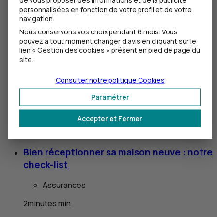
de vous proposer des informations et de la publicité
tels risques, l’assurance propriétaire bailleur offre
personnalisées en fonction de votre profil et de votre
navigation.
une protection essentielle.
Nous conservons vos choix pendant 6 mois. Vous
Assurer la sécurité de votre maison : nos
pouvez à tout moment changer d’avis en cliquant sur le
lien « Gestion des cookies » présent en pied de page du
conseils
site.
Protection domicile
Consulter notre politique
Cookies
2
minutes
min
Paramétrer
Alarmes et caméras permettent d’améliorer la
Accepter et Fermer
sécurité de votre maison, en vous protégeant contre
les intrusions et les risques d’incendie.
Bien réceptionner sa maison neuve : notre
check-list
Assurances
2
minutes
min