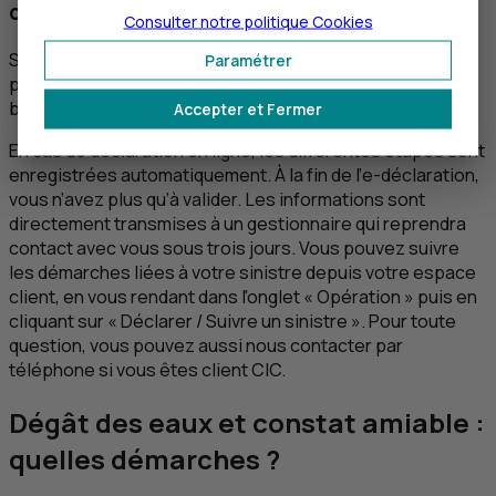
constat amiable ?
Consulter notre politique
Cookies
Si vous avez rempli un constat dégât des eaux au format
Paramétrer
papier, vous devez l’adresser par courrier à l’assureur ou
bien le scanner pour le lui joindre par email.
Accepter et Fermer
En cas de déclaration en ligne, les différentes étapes sont
enregistrées automatiquement. À la fin de l’
e
-déclaration,
vous n’avez plus qu’à valider. Les informations sont
directement transmises à un gestionnaire qui reprendra
contact avec vous sous trois jours. Vous pouvez suivre
les démarches liées à votre sinistre depuis votre espace
client, en vous rendant dans l'onglet « Opération » puis en
cliquant sur « Déclarer / Suivre un sinistre ». Pour toute
question, vous pouvez aussi nous contacter par
téléphone si vous êtes client
CIC
.
Dégât des eaux et constat amiable :
quelles démarches ?