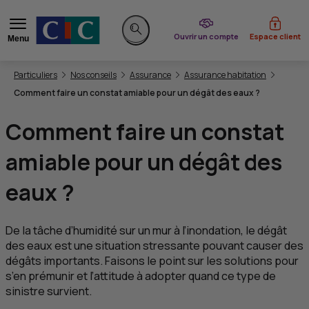
du CIC
Ouvrir un compte
Espace client
Menu
Rechercher sur le site
Vous êtes ici:
Particuliers
Nos conseils
Assurance
Assurance habitation
Comment faire un constat amiable pour un dégât des eaux ?
Comment faire un constat
amiable pour un dégât des
eaux ?
De la tâche d’humidité sur un mur à l’inondation, le dégât
des eaux est une situation stressante pouvant causer des
dégâts importants. Faisons le point sur les solutions pour
s’en prémunir et l’attitude à adopter quand ce type de
sinistre survient.