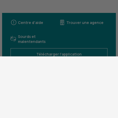
Centre d'aide
Trouver une agence
Sourds et
malentendants
Télécharger l'application
Parrainez un proche et profitez ensemble
d’avantages
Découvrir notre offre
Mentions légales
Tarifs et conditions générales