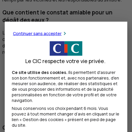
Que contient le constat amiable pour un
dégât des eaux ?
Le constat de dégât des eaux permet de mieux
Continuer sans accepter
comprendre les circonstances du sinistre et ses
différentes conséquences. Il comporte ainsi quelques
rubriques obligatoires concernant :
Le CIC respecte votre vie privée.
Les circonstances du dégât des eaux
L’origine du dégât des eaux (si elle est déjà
Ce site utilise des cookies.
Ils permettent d'assurer
identifiée)
son bon fonctionnement et, avec nos partenaires, d'en
Une description précise des dommages (parties du
mesurer son audience, de réaliser des statistiques et
logement dégradées, mobilier endommagé...)
de vous proposer des informations et de la publicité
personnalisées en fonction de votre profil et de votre
L’identité et les coordonnées des personnes
navigation.
impliquées
Nous conservons vos choix pendant 6 mois. Vous
Le nom et les coordonnées de l’assureur des
pouvez à tout moment changer d’avis en cliquant sur le
personnes en cause.
lien « Gestion des cookies » présent en pied de page
du site.
Quelle est la procédure pour envoyer le