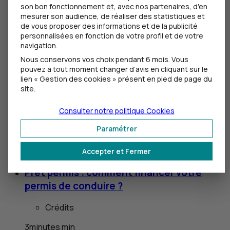
son bon fonctionnement et, avec nos partenaires, d'en
vous faites face à une séparation ou à un divorce ?
mesurer son audience, de réaliser des statistiques et
On vous explique ce que devient ce crédit.
de vous proposer des informations et de la publicité
personnalisées en fonction de votre profil et de votre
Éloigner les rongeurs des voitures : nos
navigation.
astuces
Nous conservons vos choix pendant 6 mois. Vous
pouvez à tout moment changer d’avis en cliquant sur le
Dossiers
lien « Gestion des cookies » présent en pied de page du
site.
2
minutes
min
Consulter notre politique
Cookies
C’est un véritable fléau que connaissent de
nombreux automobilistes : l’invasion de rongeurs
Paramétrer
sous le capot de la voiture ! De la panne à l’accident,
les conséquences peuvent être lourdes.
Accepter et Fermer
Prêt permis : comment financer votre
permis de conduire ?
Crédits
3
minutes
min