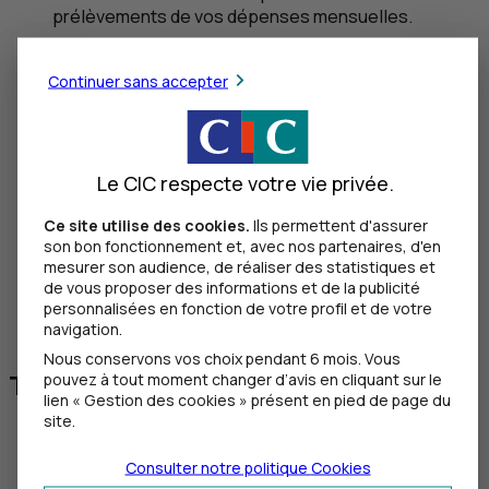
prélèvements de vos dépenses mensuelles.
Arnaques et fraudes en ligne
Continuer sans accepter
5
minutes
min
Inventaire des fraudes pour avoir un aperçu des
pièges rencontrés et déjouer les arnaques !
Le CIC respecte votre vie privée.
Colocation intergénérationnelle
Ce site utilise des cookies.
Ils permettent d'assurer
son bon fonctionnement et, avec nos partenaires, d'en
mesurer son audience, de réaliser des statistiques et
2
minutes
min
de vous proposer des informations et de la publicité
personnalisées en fonction de votre profil et de votre
Découvrez les avantages de la colocation
navigation.
intergénérationnelle.
Nous conservons vos choix pendant 6 mois. Vous
Tous les articles Moment de vie
pouvez à tout moment changer d’avis en cliquant sur le
lien « Gestion des cookies » présent en pied de page du
site.
Jeunes et étudiants
Consulter notre politique
Cookies
Achat d'un véhicule