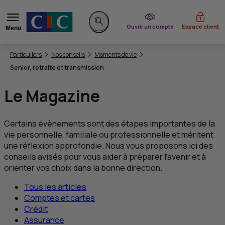
du CIC
Ouvrir un compte
Espace client
Menu
Rechercher sur le site
Vous êtes ici:
Particuliers
Nos conseils
Moments de vie
Senior, retraite et transmission
Le Magazine
Certains évènements sont des étapes importantes de la
vie personnelle, familiale ou professionnelle et méritent
une réflexion approfondie. Nous vous proposons ici des
conseils avisés pour vous aider à préparer l’avenir et à
orienter vos choix dans la bonne direction.
Tous les articles
Comptes et cartes
Crédit
Assurance