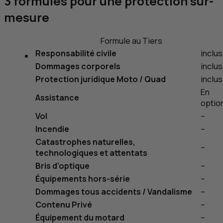
3 formules pour une protection sur-
mesure
Formule au Tiers
Responsabilité civile
inclus
Dommages corporels
inclus
Protection juridique Moto / Quad
inclus
En
Assistance
optio
Vol
–
Incendie
–
Catastrophes naturelles,
–
technologiques et attentats
Bris d’optique
–
Équipements hors-série
–
Dommages tous accidents / Vandalisme
–
Contenu Privé
–
Équipement du motard
–