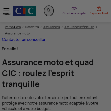
du CIC
Ouvrir un compte
Espace client
Menu
Rechercher sur le site
Vous êtes ici:
Particuliers
Nos offres
Assurances
Assurances véhicules
Assurance moto
Contacter un conseiller
En selle !
Assurance moto et quad
CIC
:
roulez l’esprit
tranquille
Faites de la route votre terrain de jeu tout en restant
protégé avec notre assurance moto adaptée à votre
véhicule et à votre budget.