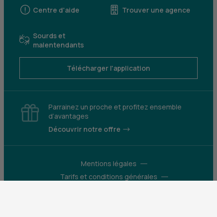
Centre d'aide
Trouver une agence
Sourds et
malentendants
Télécharger l'application
Parrainez un proche et profitez ensemble
d’avantages
Découvrir notre offre
Mentions légales
Tarifs et conditions générales
Guides et informations réglementaires
Protection des données
Gestion des cookies
Fraude et sécurité bancaire
VDP