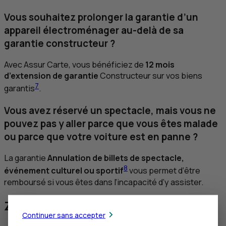
Vous souhaitez prolonger la garantie d’un
appareil électroménager au-delà de sa
garantie constructeur ?
Avec Assur Carte, vous bénéficiez de
12 mois
d’extension de garantie
Constructeur sur vos biens
7
garantis
.
Vous avez réservé un spectacle, mais vous ne
pouvez pas y aller parce que vous êtes malade
ou parce que votre voiture est en panne ?
La garantie
Annulation de billets de spectacle,
8
événement culturel ou sportif
vous permet d’être
remboursé si vous êtes dans l’incapacité d’y assister.
Zoom sur les garanties Assur Carte
Continuer sans accepter