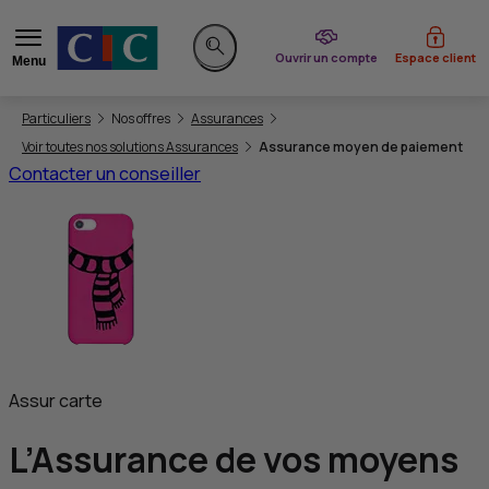
du CIC
Ouvrir un compte
Espace client
Menu
Rechercher sur le site
Vous êtes ici:
Particuliers
Nos offres
Assurances
Voir toutes nos solutions Assurances
Assurance moyen de paiement
Contacter un conseiller
Assur carte
L’Assurance de vos moyens