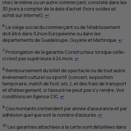
chez le même ou un autre commerçant, constaté dans les
30 jours à compter de la date d’achat (hors soldes et
Retour au renvoi 5
achat sur internet).
↩
6
Le siège social du commerçant ou de l’établissement
doit être dans l’Union Européenne ou dans les
Reto
départements de Guadeloupe, Guyane et Martinique.
↩
7
Prolongation de la garantie Constructeur lorsque celle-
Retour au renvoi 7
ci n’est pas supérieure à 24 mois.
↩
8
Remboursement du billet de spectacle ou de tout autre
événement culturel ou sportif (concert, exposition
temporaire, match de foot, etc.), et des frais de transport
et d’hébergement, si l’assuré ne peut pas s’y rendre. Voir
Retour au renvoi 8
conditions en Agence
CIC
.
↩
9
Ces montants s'entendent par année d'assurance et par
Retour au ren
adhésion quel que soit le nombre d'assurés.
↩
10
Les garanties attachées à la carte sont détaillées dans