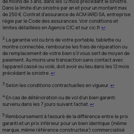
de moins de 3 ans, dans les 12 mois précédant le sinistre.
Dans la limite d’un sinistre par an et pour un montant max
de 250 €. Contrat d’assurance de
ACM
IARD
SA
, entreprise
régie par le Code des assurances. Voir conditions et
Retour au ren
limites détaillées en Agence
CIC
et sur cic.fr
↩
2
La garantie vol ou bris de votre portable, tablette ou
montre connectée, rembourse les frais de réparation ou
de remplacement de votre bien s’il vous sert de moyen de
paiement. Au moins une transaction sans contact avec
l’appareil cassé ou volé, doit avoir eu lieu dans les 12 mois
Retour au renvoi 2
précédant le sinistre.
↩
Retour au
3
Selon les conditions contractuelles en vigueur.
↩
4
En cas de détérioration ou de vol d’un bien garanti
Retour au renvoi 4
survenu dans les 7 jours suivant l’achat.
↩
5
Remboursement à l’assuré de la différence entre le prix
garanti et un prix inférieur pour un bien identique (même
marque, même référence constructeur) commercialisé