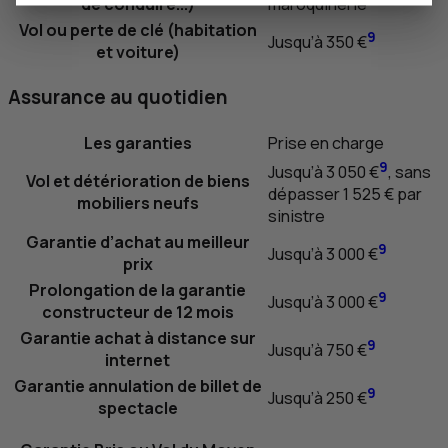
de conduire...)
maroquinerie
Vol ou perte de clé (habitation
9
Jusqu’à 350 €
et voiture)
Assurance au quotidien
Les garanties
Prise en charge
9
Jusqu’à 3 050 €
, sans
Vol et détérioration de biens
dépasser 1 525 € par
mobiliers neufs
sinistre
Garantie d’achat au meilleur
9
Jusqu’à 3 000 €
prix
Prolongation de la garantie
9
Jusqu’à 3 000 €
constructeur de 12 mois
Garantie achat à distance sur
9
Jusqu’à 750 €
internet
Garantie annulation de billet de
9
Jusqu’à 250 €
spectacle