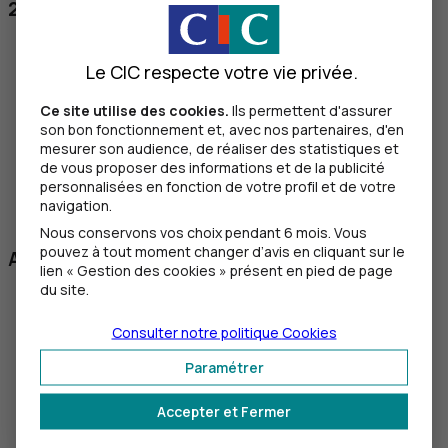
2 formules selon vos besoins
Protection de vos moyens de paiement
Le CIC respecte votre vie privée.
Protection de vos moyens de
paiement
CIC
(cartes et
Tarif : 26 €
Ce site utilise des cookies.
Ils permettent d'assurer
chéquiers)
son bon fonctionnement et, avec nos partenaires, d'en
Protection des moyens de
mesurer son audience, de réaliser des statistiques et
de vous proposer des informations et de la publicité
paiement détenus dans
Tarif : 31 €
personnalisées en fonction de votre profil et de votre
plusieurs banques (cartes et
navigation.
chéquiers)
Nous conservons vos choix pendant 6 mois. Vous
pouvez à tout moment changer d’avis en cliquant sur le
Assurance de vos moyens de paiement
lien « Gestion des cookies » présent en pied de page
du site.
Les garanties essentielles
Prise en charge
Utilisation frauduleuse des
Consulter notre politique
Cookies
9
Jusqu’à 3 050 €
moyens de paiement
Paramétrer
9
Vol d’espèce par agression
Jusqu’à 500 €
Vol ou perte des pièces
Jusqu’à 350 €, dont
Accepter et Fermer
d’identité (passeport, permis
50 € maximum pour la