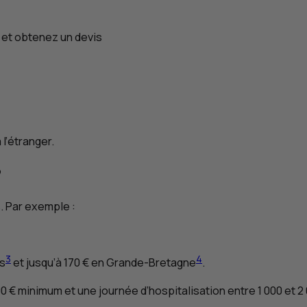
n et obtenez un devis
l’étranger.
?
. Par exemple :
3
4
is
et jusqu’à 170 € en Grande-Bretagne
.
0 € minimum et une journée d’hospitalisation entre 1 000 et 2