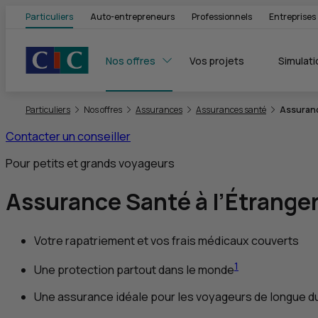
Particuliers
Auto-entrepreneurs
Professionnels
Entreprises
Nos offres
Vos projets
Simulati
Vous êtes ici:
Particuliers
Nos offres
Assurances
Assurances santé
Assuranc
Contacter un conseiller
Pour petits et grands voyageurs
Assurance Santé à l’Étrange
Votre rapatriement et vos frais médicaux couverts
1
Une protection partout dans le monde
Une assurance idéale pour les voyageurs de longue d