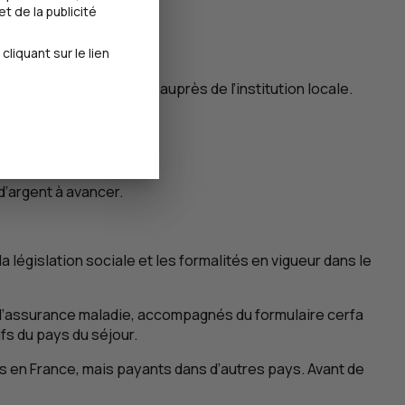
e pays de séjour.
t de la publicité
AM
) ?
iquant sur le lien
ns démarche préalable auprès de l’institution locale.
d’argent à avancer.
a législation sociale et les formalités en vigueur dans le
e d’assurance maladie, accompagnés du formulaire cerfa
ifs du pays du séjour.
ts en France, mais payants dans d’autres pays. Avant de