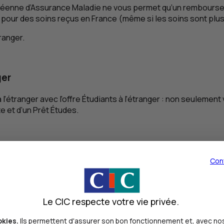
opéenne d’Assurance Maladie ne vous permet qu’un remboursem
pour des soins reçus en France (même si les soins sont plus 
ranger.
ger
l’étranger avec l’offre Étudiants à l’étranger : non seulemen
e et d’un Prêt Études.
Con
er ?
Le CIC respecte votre vie privée.
arte Européenne d’Assurance Maladie (
CEAM
). Elle vous per
okies.
Ils permettent d'assurer son bon fonctionnement et, avec nos