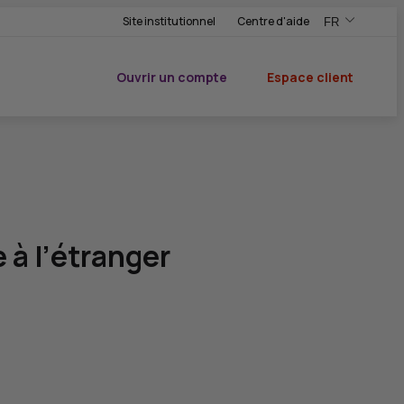
Site institutionnel
Centre d'aide
FR
,Version frança
,Changer de ve
Ouvrir un compte
Espace client
du CIC
 à l’étranger