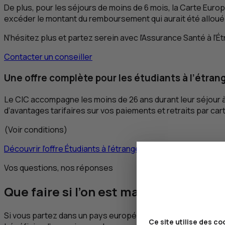
De plus, pour les séjours de moins de 6 mois, la Carte Eur
excéder le montant du remboursement qui aurait été alloué 
N’hésitez plus et partez serein avec l’Assurance Santé à l’Ét
Contacter un conseiller
Une offre complète pour les étudiants à l’étran
Le
CIC
accompagne les moins de 26 ans durant leur séjour à 
d’avantages tarifaires sur vos paiements et retraits par cart
(Voir conditions)
Découvrir l’offre Étudiants à l’étranger
Vos questions, nos réponses
Que faire si l’on est malade à l’étrang
Si vous partez dans un pays européen, procurez-vous la C
Ce site utilise des co