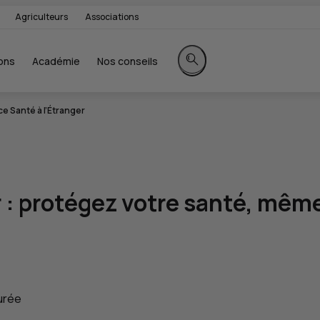
Agriculteurs
Associations
ons
Académie
Nos conseils
Rechercher sur le site
e Santé à l’Étranger
r
: protégez votre santé, même
urée