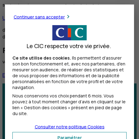
Service réservé aux personnes sourdes et malentendantes
Continuer sans accepter
Utiliser ce service
de 8h30 à 12h et de 14h à 18h du lundi au vendredi,
de 8h30 à 12h le samedi
Le CIC respecte votre vie privée.
Faire une réclamation
Ce site utilise des cookies.
Ils permettent d'assurer
Vous souhaitez nous faire part d'une réclamation
son bon fonctionnement et, avec nos partenaires, d'en
mesurer son audience, de réaliser des statistiques et
En savoir plus
de vous proposer des informations et de la publicité
personnalisées en fonction de votre profil et de votre
navigation.
Centre d'aide
Trouver une agence
Nous conservons vos choix pendant 6 mois. Vous
pouvez à tout moment changer d’avis en cliquant sur le
lien « Gestion des cookies » présent en pied de page
Sourds et
du site.
malentendants
Consulter notre politique
Cookies
Télécharger l'application
Paramétrer