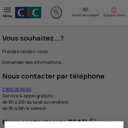
du CIC
Ouvrir un compte
Espace client
Menu
Rechercher sur le site
Vous souhaitez...?
Prendre rendez-vous
Demander des informations
Nous contacter par téléphone
0 800 00 60 60
Service & appel gratuits
de 8h à 20h du lundi au vendredi,
de 8h à 18h le samedi
Nous contacter via DEAFI