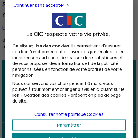
Service réservé aux personnes sourdes et
Continuer sans accepter
malentendantes
Utiliser ce service
Le CIC respecte votre vie privée.
de 8h30 à 12h et de 14h à 18h du lundi au vendredi,
Ce site utilise des cookies.
Ils permettent d'assurer
de 8h30 à 12h le samedi
son bon fonctionnement et, avec nos partenaires, d'en
mesurer son audience, de réaliser des statistiques et
de vous proposer des informations et de la publicité
personnalisées en fonction de votre profil et de votre
Centre d'aide
Trouver une agence
navigation.
Nous conservons vos choix pendant 6 mois. Vous
Sourds et
pouvez à tout moment changer d’avis en cliquant sur le
malentendants
lien « Gestion des cookies » présent en pied de page
du site.
Télécharger l'application
Consulter notre politique
Cookies
Paramétrer
Parrainez un proche et profitez ensemble