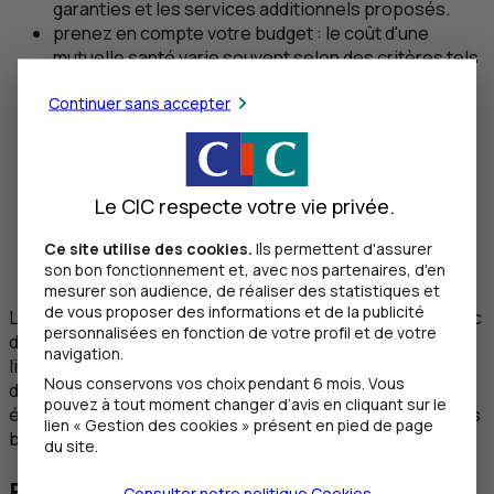
garanties et les services additionnels proposés.
prenez en compte votre budget : le coût d'une
mutuelle santé varie souvent selon des critères tels
que votre âge, votre lieu de résidence ou les
Continuer sans accepter
garanties choisies, il est donc important de trouver
un équilibre entre le niveau de couverture souhaité
et le prix de votre complémentaire santé.
si vous passez bientôt à la retraite, vous pouvez
conserver votre mutuelle d'entreprise à titre
Le CIC respecte votre vie privée.
individuel grâce à la loi Evin, mais il peut être plus
Ce site utilise des cookies.
Ils permettent d'assurer
avantageux de souscrire une nouvelle mutuelle plus
son bon fonctionnement et, avec nos partenaires, d'en
adaptée à votre situation.
mesurer son audience, de réaliser des statistiques et
de vous proposer des informations et de la publicité
Le meilleur moyen de choisir sa mutuelle retraité est donc
personnalisées en fonction de votre profil et de votre
de comparer les offres. De nombreux comparateurs en
navigation.
ligne existent, mais au
CIC
nous vous proposons
Nous conservons vos choix pendant 6 mois. Vous
d'échanger directement avec nos conseillers santé pour
pouvez à tout moment changer d’avis en cliquant sur le
établir avec vous un contrat sur mesure qui s'adapte à vos
lien « Gestion des cookies » présent en pied de page
besoins et à votre budget, n'hésitez pas à les contacter !
du site.
Est-ce qu'un retraité peut avoir
Consulter notre politique
Cookies