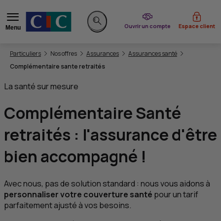
du CIC
Ouvrir un compte
Espace client
Menu
Rechercher sur le site
Vous êtes ici:
Particuliers
Nos offres
Assurances
Assurances santé
Complémentaire sante retraités
La santé sur mesure
Complémentaire Santé
retraités
: l'assurance d'être
bien accompagné !
Avec nous, pas de solution standard : nous vous aidons à
personnaliser votre couverture santé
pour un tarif
parfaitement ajusté à vos besoins.