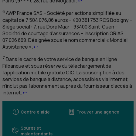
Paris (9
), 28, rue de Mogador.
↩
6
AWP
France
SAS
– Société par actions simplifiée au
capital de 7 584 076,86 euros – 490 381 753
RCS
Bobigny –
Siège social : 7, rue Dora Maar - 93400 Saint-Ouen –
Société de courtage d’assurances – Inscription ORIAS
07 026 669. Désignée sous le nom commercial « Mondial
Retour au renvoi 6
Assistance ».
↩
7
Dans le cadre de votre service de banque en ligne
Filbanque et sous réserve du téléchargement de
l’application mobile gratuite
CIC
. La souscription à des
services de banque à distance, accessibles via internet,
n’inclut pas l’abonnement auprès du fournisseur d’accès à
Retour au renvoi 7
internet.
↩
Centre d'aide
Trouver une agence
Sourds et
malentendants