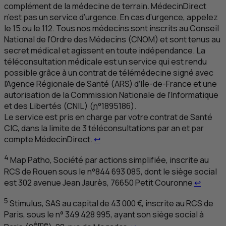
complément de la médecine de terrain. MédecinDirect
n’est pas un service d’urgence. En cas d’urgence, appelez
le 15 ou le 112. Tous nos médecins sont inscrits au Conseil
National de l’Ordre des Médecins (
CNOM
) et sont tenus au
secret médical et agissent en toute indépendance. La
téléconsultation médicale est un service qui est rendu
possible grâce à un contrat de télémédecine signé avec
l’Agence Régionale de Santé (
ARS
) d’Ile-de-France et une
autorisation de la Commission Nationale de l’Informatique
et des Libertés (
CNIL
) (
n
°1895186).
Le service est pris en charge par votre contrat de Santé
CIC
, dans la limite de 3 téléconsultations par an et par
Retour au renvoi 3
compte MédecinDirect.
↩
4
Map Patho
, Société par actions simplifiée, inscrite au
RCS
de Rouen sous le n°844 693 085, dont le siège social
Retour
est 302 avenue Jean Jaurès, 76650 Petit Couronne
↩
5
Stimulus,
SAS
au capital de 43 000 €, inscrite au
RCS
de
Paris, sous le n° 349 428 995, ayant son siège social à
Retour au renvoi 5
ème