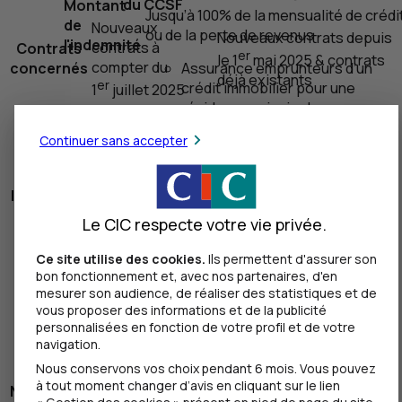
du
CCSF
Montant
Jusqu’à 100% de la mensualité de crédi
de
Nouveaux
ou de la perte de revenus
Nouveaux contrats depuis
l'indemnité
contrats à
Contrats
er
le 1
mai 2025 & contrats
compter du
concernés
Assurance emprunteurs d’un
déjà existants
er
crédit immobilier pour une
1
juillet 2025
résidence principale ou
Prise en
Aucun délai de franchise
-
secondaire ou locative
charge
ni de carence
Continuer sans accepter
Assurance emprunteurs d’un
Montant
Jusqu’à 100% de la
Nature des
Tout ou partie des
crédit professionnel
de
mensualité de crédit ou
contrats
échéances
Assurance emprunteurs
l'indemnité
de la perte de revenus
Entreprise
Le CIC respecte votre vie privée.
Assurances Prévoyance
Assurance
(particuliers, professionnels,
emprunteurs d’un
Ce site utilise des cookies.
Ils permettent d'assurer son
agriculteurs)
crédit immobilier
bon fonctionnement et, avec nos partenaires, d'en
Coût
Sans surcoût
pour une résidence
mesurer son audience, de réaliser des statistiques et de
vous proposer des informations et de la publicité
principale ou
personnalisées en fonction de votre profil et de votre
secondaire ou
navigation.
Assurance
locative
Nous conservons vos choix pendant 6 mois. Vous pouvez
emprunteurs d’un
Assurance
à tout moment changer d’avis en cliquant sur le lien
Nature des
crédit immobilier
emprunteurs d’un