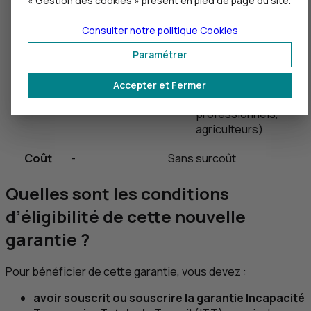
« Gestion des cookies » présent en pied de page du site.
contrats
pour une
crédit professionnel
résidence
Assurance
Consulter notre politique
Cookies
principale
emprunteurs
Entreprise
Paramétrer
Assurances
Prévoyance
Accepter et Fermer
(particuliers,
professionnels,
agriculteurs)
Coût
-
Sans surcoût
Quelles sont les conditions
d’éligibilité de cette nouvelle
garantie ?
Pour bénéficier de cette garantie, vous devez :
avoir souscrit ou souscrire la garantie Incapacité