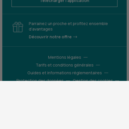
Télécharger l'application
Parrainez un proche et profitez ensemble
d’avantages
Découvrir notre offre
Mentions légales
Tarifs et conditions générales
Guides et informations réglementaires
Protection des données
Gestion des cookies
Fraude et sécurité bancaire
VDP
Accessibilité
Déclaration d’accessibilité : partiellement
conforme