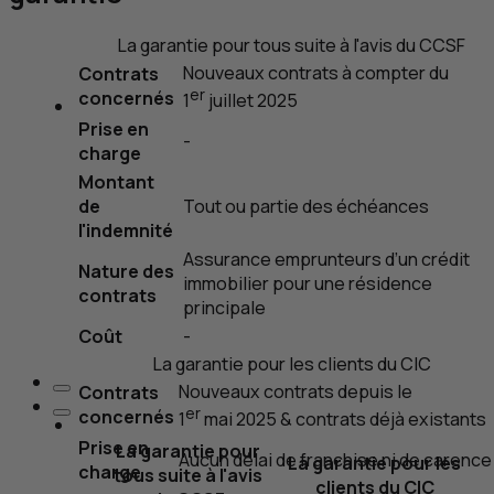
La garantie pour tous suite à l'avis du
CCSF
Nouveaux contrats à compter du
Contrats
er
concernés
1
juillet 2025
Prise en
-
charge
Montant
de
Tout ou partie des échéances
l'indemnité
Assurance emprunteurs d’un crédit
Nature des
immobilier pour une résidence
contrats
principale
Coût
-
La garantie pour les clients du
CIC
Nouveaux contrats depuis le
Contrats
er
concernés
1
mai 2025 & contrats déjà existants
Prise en
La garantie pour
Aucun délai de franchise ni de carence
La garantie pour les
charge
tous suite à l'avis
clients du
CIC