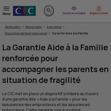
du CIC
Ouvrir un compte
Espace client
Menu
Rechercher sur le site
Vous êtes ici:
Particuliers
Nos conseils
Assurance
Assurance santé et prévoyance
Garantie Aide à la Famille
La Garantie Aide à la Famille
renforcée pour
accompagner les parents en
situation de fragilité
Le
CIC
met en place un dispositif solidaire au travers
d’une garantie dite « Aide à la Famille » pour les
assurances des emprunteurs et les assurances
prévoyance. Cette garantie vise à soutenir