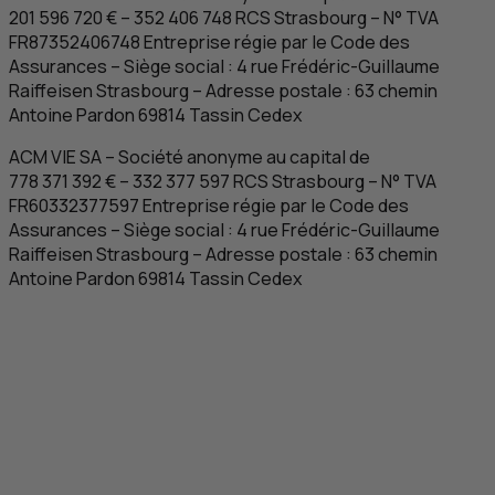
201 596 720 € – 352 406 748
RCS
Strasbourg
–
N
°
TVA
FR
87352406748 Entreprise régie par le Code des
Assurances – Siège social : 4 rue Frédéric-Guillaume
Raiffeisen
Strasbourg
– Adresse postale : 63 chemin
Antoine Pardon 69814
Tassin Cedex
ACM
VIE
SA
– Société anonyme au capital de
778 371 392 € – 332 377 597
RCS
Strasbourg
–
N
°
TVA
FR
60332377597 Entreprise régie par le Code des
Assurances – Siège social : 4 rue Frédéric-Guillaume
Raiffeisen
Strasbourg
– Adresse postale : 63 chemin
Antoine Pardon 69814
Tassin Cedex