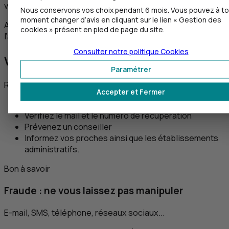
valider votre connexion.
Nous conservons vos choix pendant 6 mois. Vous pouvez à to
moment changer d’avis en cliquant sur le lien « Gestion des
Avec
Confirmation Mobile
, vous renforcez la sécurité de
cookies » présent en pied de page du site.
l’accès à vos comptes ainsi que vos paiements.
Consulter notre politique
Cookies
Vous êtes victime d'une fraude ?
Paramétrer
Réagissez au plus vite.
Accepter et Fermer
Changez votre mot de passe
Vérifiez le mail et le numéro de récupération
Prévenez un conseiller
Informez vos proches ainsi que les établissements
administratifs.
Bon à savoir
Fraude : ne vous laissez pas manipuler
E-mail,
SMS
, téléphone, réseaux sociaux...