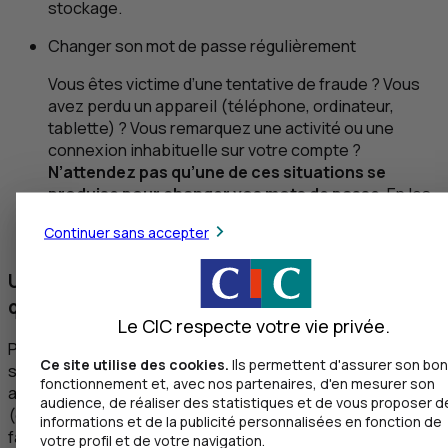
stockage.
Changer son mot de passe régulièrement
Vous êtes victime d’une tentative de fraude ? Vous
avez perdu un appareil (téléphone, ordinateur,
tablette) ? Vous remarquez une activité ou une
connexion inhabituelle sur votre compte ?
N’attendez pas qu’une de ces situations se
produise pour changer vos mots de passe
. En les
mettant à jour régulièrement, vous complexifiez la
Continuer sans accepter
tâche des fraudeurs et évitez la fuite de données.
Une double authentification vaut mieux
qu’une
Le CIC respecte votre vie privée.
Pour renforcer la protection de l’accès à vos comptes, les
Ce site utilise des cookies.
Ils permettent d'assurer son bon
sites et applications demandent aux clients une double
fonctionnement et, avec nos partenaires, d'en mesurer son
authentification. C’est une confirmation supplémentaire
audience, de réaliser des statistiques et de vous proposer d
(code de sécurité, empreinte digitale ou reconnaissance
informations et de la publicité personnalisées en fonction de
faciale), autre que votre identifiant et mot de passe, pour
votre profil et de votre navigation.