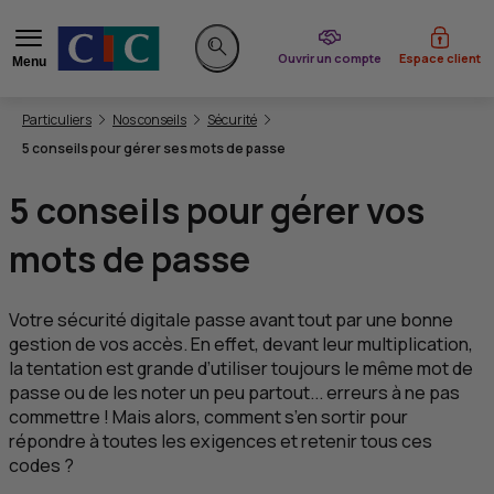
du CIC
Ouvrir un compte
Espace client
Menu
Rechercher sur le site
Vous êtes ici:
Particuliers
Nos conseils
Sécurité
5 conseils pour gérer ses mots de passe
5 conseils pour gérer vos
mots de passe
Votre sécurité digitale passe avant tout par une bonne
gestion de vos accès. En effet, devant leur multiplication,
la tentation est grande d’utiliser toujours le même mot de
passe ou de les noter un peu partout... erreurs à ne pas
commettre ! Mais alors, comment s’en sortir pour
répondre à toutes les exigences et retenir tous ces
codes ?