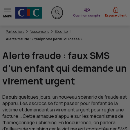
du CIC
Ouvrir un compte
Espace client
Menu
Rechercher sur le site
Vous êtes ici:
Particuliers
Nos conseils
Sécurité
Alerte fraude : « téléphone perdu ou cassé »
Alerte fraude : faux
SMS
d’un enfant qui demande un
virement urgent
Depuis quelques jours, un nouveau scénario de fraude est
apparu. Les escrocs se font passer pour l’enfant de la
victime et demandent un virement urgent pour régler une
facture... Cette arnaque s’appuie sur les mécanismes de
l’hameçonnage / phishing. En l’occurrence, on parlera
d'ailleurs de smishing car la victime est contactée par
SMS