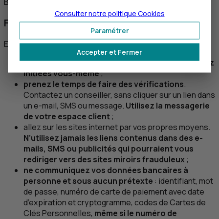
Bon à savoir
Consulter notre politique
Cookies
Fraude : ne vous laissez pas manipuler
Paramétrer
E-mail,
SMS
, téléphone, réseaux sociaux...
Accepter et Fermer
validez uniquement les opérations que vous avez
initiées vous-même
;
prenez le temps de faire des vérifications
.
Contactez un conseiller, sans cliquer sur un lien dans
un e-mail,
SMS
ou message.
Utilisez la messagerie
de votre espace client
;
allez sur les sites internet par vos propres moyens.
N’utilisez jamais les liens contenus dans des e-
mails,
SMS
ou publicités qui pourraient vous
rediriger vers des sites miroirs frauduleux
;
ne communiquez vos données bancaires à
personne et sous aucun prétexte
: identifiant, mot
de passe, numéro de carte de paiement avec date
d’expiration et cryptogramme, codes de Cartes de
Clés Personnelles,
même si le numéro de