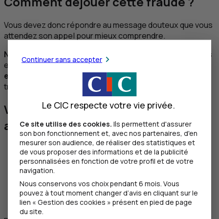
Comment déjouer cette fraude ?
Vous devez donc répondre au message douteux que vous
attendez son appel pour mieux comprendre.
Ne procédez à aucun virement
tant que vous n’avez pas
Continuer sans accepter
eu votre enfant au téléphone et qu’il ne vous a pas
expliqué de vive voix
, la situation dans laquelle il se
trouve.
Le CIC respecte votre vie privée.
Vous êtes victime de cette
arnaque ?
Ce site utilise des cookies.
Ils permettent d'assurer
son bon fonctionnement et, avec nos partenaires, d'en
mesurer son audience, de réaliser des statistiques et
Prenez contact sans tarder avec votre
de vous proposer des informations et de la publicité
conseiller.
personnalisées en fonction de votre profil et de votre
Vous pouvez demander à votre agence d’effectuer
navigation.
une demande de retour de fonds, sans garantie de
Nous conservons vos choix pendant 6 mois. Vous
l’obtenir.
pouvez à tout moment changer d’avis en cliquant sur le
Porter plainte commissariat / gendarmerie.
lien « Gestion des cookies » présent en pied de page
du site.