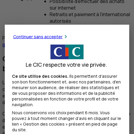
Possibilité d’effectuer des achats
sur internet
Retraits et paiement à l’international
autorisés
Continuer sans accepter
Pour aller plus loin :
carte de débit ou carte de crédit,
quelle différence ?
Comment choisir une carte
Le CIC respecte votre vie privée.
bancaire jeune pour un mineur ?
Ce site utilise des cookies.
Ils permettent d'assurer
son bon fonctionnement et, avec nos partenaires, d'en
Un déjeuner au
fast-food
, une séance cinéma avec les
mesurer son audience, de réaliser des statistiques et
copains, une sortie shopping le samedi après-midi... Ça y
de vous proposer des informations et de la publicité
est, votre adolescent réclame de plus en plus
personnalisées en fonction de votre profil et de votre
d’indépendance ?
navigation.
Nous conservons vos choix pendant 6 mois. Vous
Ce n’est pas parce que l’argent de poche se dématérialise
pouvez à tout moment changer d’avis en cliquant sur le
de plus en plus qu’il faut négliger d’accompagner les
lien « Gestion des cookies » présent en pied de page
enfants dans leur apprentissage d’un budget bien
du site.
équilibré. C’est pourquoi les offres bancaires du
CIC
à