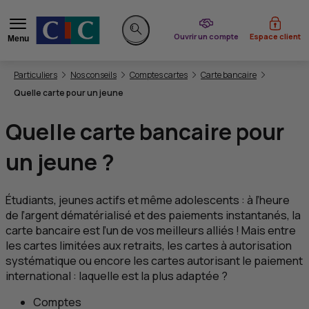
du CIC
Ouvrir un compte
Espace client
Menu
Rechercher sur le site
Vous êtes ici:
Particuliers
Nos conseils
Comptes cartes
Carte bancaire
Quelle carte pour un jeune
Quelle carte bancaire pour
un jeune ?
Étudiants, jeunes actifs et même adolescents : à l’heure
de l’argent dématérialisé et des paiements instantanés, la
carte bancaire est l’un de vos meilleurs alliés ! Mais entre
les cartes limitées aux retraits, les cartes à autorisation
systématique ou encore les cartes autorisant le paiement
international : laquelle est la plus adaptée ?
Comptes