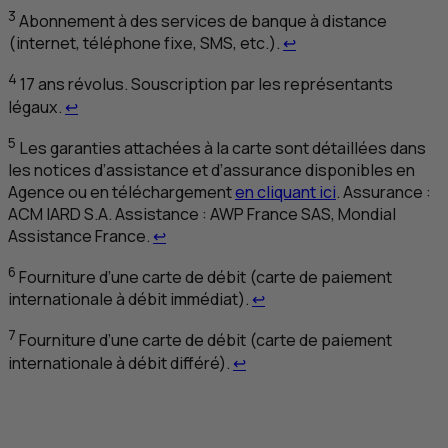
3
Abonnement à des services de banque à distance
Retour au renvoi 3
(internet, téléphone fixe,
SMS
,
etc
.).
↩
4
17 ans révolus. Souscription par les représentants
Retour au renvoi 4
légaux.
↩
5
Les garanties attachées à la carte sont détaillées dans
les notices d’assistance et d’assurance disponibles en
Agence ou en téléchargement
en cliquant ici
. Assurance :
ACM
IARD
S.A.
Assistance :
AWP
France
SAS
,
Mondial
Retour au renvoi 5
Assistance
France.
↩
6
Fourniture d’une carte de débit (carte de paiement
Retour au renvoi 6
internationale à débit immédiat).
↩
7
Fourniture d’une carte de débit (carte de paiement
Retour au renvoi 7
internationale à débit différé).
↩