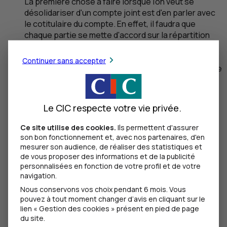
La première chose à faire lorsque l'on veut se
désolidariser d'un compte joint est d'en parler avec
le cotitulaire du compte. En effet, il faudra que
chaque partie se mette d'accord sur la répartition
des fonds restants sur le compte. Si la
communication est difficile, voire impossible, vous
Continuer sans accepter
devez dans tous les cas informer votre cotitulaire de
votre intention de vous désolidariser. Cette
démarche doit être effectuée par courrier
recommandé avec accusé de réception.
Le CIC respecte votre vie privée.
Faire le point sur le compte bancaire
Ce site utilise des cookies.
Ils permettent d'assurer
son bon fonctionnement et, avec nos partenaires, d'en
Pour procéder à la répartition des fonds restants,
mesurer son audience, de réaliser des statistiques et
vous devez en premier lieu faire le point sur les
de vous proposer des informations et de la publicité
opérations à venir sur le compte. En effet, veillez à
personnalisées en fonction de votre profil et de votre
ce que plus aucun paiement ne soit opéré et
navigation.
qu'aucune opération ne soit présentée lors de la
Nous conservons vos choix pendant 6 mois. Vous
procédure de désolidarisation. Dans le cas
pouvez à tout moment changer d’avis en cliquant sur le
contraire, vous pourriez faire face à un défaut de
lien « Gestion des cookies » présent en pied de page
du site.
paiement, avec toutes les conséquences que cela