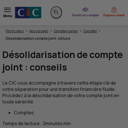
du CIC
Ouvrir un compte
Espace client
Menu
Rechercher sur le site
Vous êtes ici:
Particuliers
Nos conseils
Comptes cartes
Comptes
Désolidarisation compte joint, clôture
Désolidarisation de compte
joint : conseils
Le
CIC
vous accompagne à travers cette étape clé de
votre séparation pour une transition financière fluide.
Procédez à la désolidarisation de votre compte joint en
toute sérénité.
Comptes
Temps de lecture :
2
minutes
min