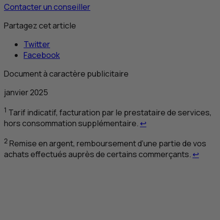
Contacter un conseiller
Partagez cet article
Twitter
Facebook
Document à caractère publicitaire
janvier 2025
1
Tarif indicatif, facturation par le prestataire de services,
Retour au renvoi 1
hors consommation supplémentaire.
↩
2
Remise en argent, remboursement d’une partie de vos
Retou
achats effectués auprès de certains commerçants.
↩