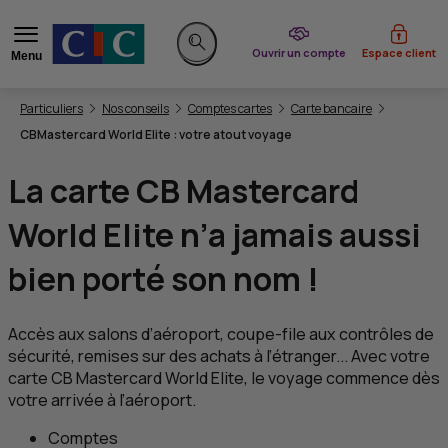
du CIC
Ouvrir un compte
Espace client
Menu
Rechercher sur le site
Vous êtes ici:
Particuliers
Nos conseils
Comptes cartes
Carte bancaire
CB
Mastercard World Elite
: votre atout voyage
La carte
CB
Mastercard
World Elite
n’a jamais aussi
bien porté son nom !
Accès aux salons d’aéroport, coupe-file aux contrôles de
sécurité, remises sur des achats à l’étranger... Avec votre
carte
CB
Mastercard World Elite
, le voyage commence dès
votre arrivée à l’aéroport.
Comptes