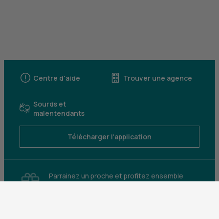
Centre d'aide
Trouver une agence
Sourds et
malentendants
Télécharger l'application
Parrainez un proche et profitez ensemble
d’avantages
Découvrir notre offre