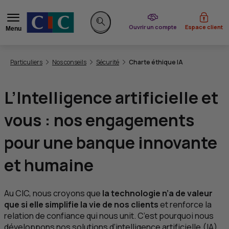
du CIC
Ouvrir un compte
Espace client
Menu
Rechercher sur le site
Vous êtes ici:
Particuliers
Nos conseils
Sécurité
Charte éthique
IA
L’Intelligence artificielle et
vous : nos engagements
pour une banque innovante
et humaine
Au
CIC
, nous croyons que
la technologie n’a de valeur
que si elle simplifie la vie de nos clients
et renforce la
relation de confiance qui nous unit. C’est pourquoi nous
développons nos solutions d’intelligence artificielle (
IA
)