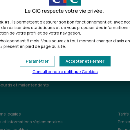
Le CIC respecte votre vie privée.
alentendantes
okies.
Ils permettent d'assurer son bon fonctionnement et, avec nos
de réaliser des statistiques et de vous proposer des informations e
ion de votre profil et de votre navigation.
oix pendant 6 mois. Vous pouvez à tout moment changer d’avis en cl
» présent en pied de page du site.
Paramétrer
Accepter et Fermer
Consulter notre politique
Cookies
Sourds et malentendants
ns légales
Tarifs
 et informations réglementaires
Prote
on des cookies
Fraude