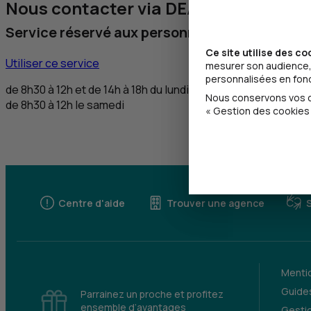
Nous contacter via DEAFI
Service réservé aux personnes sourdes et m
Ce site utilise des co
Utiliser ce service
mesurer son audience, 
personnalisées en fonct
de 8h30 à 12h et de 14h à 18h du lundi au vendredi,
Nous conservons vos ch
de 8h30 à 12h le samedi
« Gestion des cookies 
Centre d'aide
Trouver une agence
Mentio
Guides
Parrainez un proche et profitez
ensemble d’avantages
Gesti