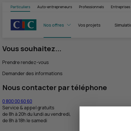
Particuliers
Auto-entrepreneurs
Professionnels
Entreprises
Nos offres
Vos projets
Simulati
Vous souhaitez...
Prendre rendez-vous
Demander des informations
Nous contacter par téléphone
0 800 00 60 60
Service & appel gratuits
de 8h à 20h du lundi au vendredi,
de 8h à 18h le samedi