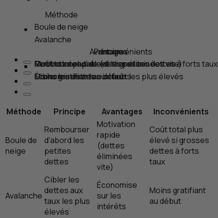
Méthode
Boule de neige
Avalanche
Avantages
Principe
Inconvénients
Rembourser d’abord les petites dettes
Motivation rapide (dettes éliminées vite)
Coût total plus élevé si grosses dettes à forts taux
Cibler les dettes aux taux les plus élevés
Économise sur les intérêts
Moins gratifiant au début
Méthode
Principe
Avantages
Inconvénients
Motivation
Rembourser
Coût total plus
rapide
Boule de
d’abord les
élevé si grosses
(dettes
neige
petites
dettes à forts
éliminées
dettes
taux
vite)
Cibler les
Économise
dettes aux
Moins gratifiant
Avalanche
sur les
taux les plus
au début
intérêts
élevés