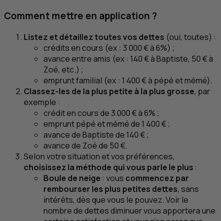
Comment mettre en application ?
Listez et détaillez toutes vos dettes
(oui, toutes) :
crédits en cours (
ex
: 3 000 € à 6%) ;
avance entre amis (
ex
: 140 € à Baptiste, 50 € à
Zoé, etc.) ;
emprunt familial (
ex
: 1 400 € à pépé et mémé).
Classez-les de la plus petite à la plus grosse
, par
exemple :
crédit en cours de 3 000 € à 6% ;
emprunt pépé et mémé de 1 400 € ;
avance de Baptiste de 140 € ;
avance de Zoé de 50 €.
Selon votre situation et vos préférences,
choisissez la méthode qui vous parle le plus
:
Boule de neige
: vous
commencez par
rembourser les plus petites dettes
, sans
intérêts, dès que vous le pouvez. Voir le
nombre de dettes diminuer vous apportera une