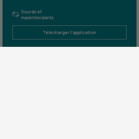
Sourds et
malentendants
Télécharger l'application
Parrainez un proche et profitez ensemble
d’avantages
Découvrir notre offre
Mentions légales
Tarifs et conditions générales
Guides et informations réglementaires
Protection des données
Gestion des cookies
Fraude et sécurité bancaire
VDP
Accessibilité