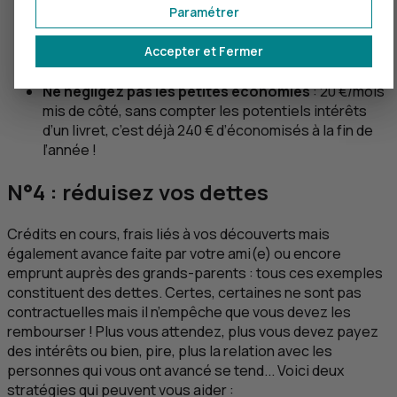
Paramétrer
surréaliste) compte tenu de votre situation
financière. Un salaire à 1 500 € ? Ne cherchez pas à
Accepter et Fermer
mettre 500 € de côté, 300 € (au maximum) suffiront
déjà amplement.
Ne négligez pas les petites économies
: 20 €/mois
mis de côté, sans compter les potentiels intérêts
d’un livret, c’est déjà 240 € d’économisés à la fin de
l’année !
N°4 : réduisez vos dettes
Crédits en cours, frais liés à vos découverts mais
également avance faite par votre ami(e) ou encore
emprunt auprès des grands-parents : tous ces exemples
constituent des dettes. Certes, certaines ne sont pas
contractuelles mais il n’empêche que vous devez les
rembourser ! Plus vous attendez, plus vous devez payez
des intérêts ou bien, pire, plus la relation avec les
personnes qui vous ont avancé se tend... Voici deux
stratégies qui peuvent vous aider :