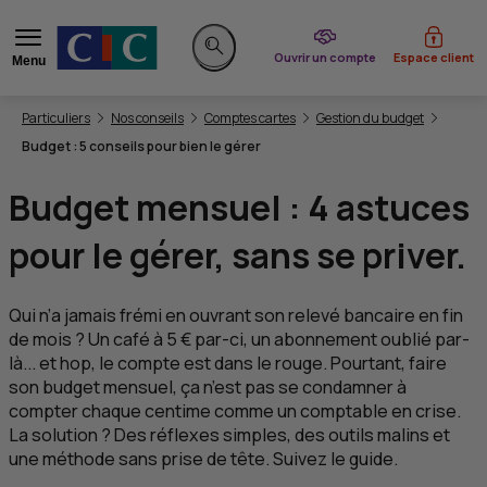
du CIC
Ouvrir un compte
Espace client
Menu
Rechercher sur le site
Vous êtes ici:
Particuliers
Nos conseils
Comptes cartes
Gestion du budget
Budget : 5 conseils pour bien le gérer
Budget mensuel : 4 astuces
pour le gérer, sans se priver.
Qui n’a jamais frémi en ouvrant son relevé bancaire en fin
de mois ? Un café à 5 € par-ci, un abonnement oublié par-
là... et hop, le compte est dans le rouge. Pourtant, faire
son budget mensuel, ça n’est pas se condamner à
compter chaque centime comme un comptable en crise.
La solution ? Des réflexes simples, des outils malins et
une méthode sans prise de tête. Suivez le guide.