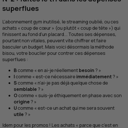
superflues
L’abonnement gym inutilisé, le streaming oublié, ou ces
achats « coup de cœur » (ou plutôt « coup de tête ») qui
finissent au fond d’un placard... Toutes ses dépenses,
pourtant non vitales, peuvent vite chiffrer et faire
basculer un budget. Mais voici désormais la méthode
bisou
, votre bouclier pour contrer ces dépenses
superflues :
B
comme « en ai-je réellement
besoin
? »
I
comme « est-ce nécessaire
immédiatement
? »
S
comme « n’ai-je pas déjà quelque chose de
semblable
? »
O
comme « suis-je éthiquement en phase avec son
origine
? »
U
comme « est-ce un achat qui me sera souvent
utile
? »
Idem pour les promos ! Les achats « parce que c’est en