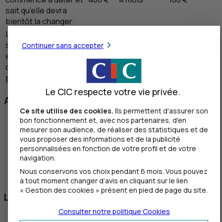
sait qu’elle devra
bientôt la changer.
Laurine veut acheter
sa maison dans 5 ans
Continuer sans accepter
et souhaite mettre de
21 000 €
5 ans
350 €
côté pour son apport
personnel.
Le CIC respecte votre vie privée.
Alors, comment s’y prendre ?
Ce site utilise des cookies.
Ils permettent d'assurer son
bon fonctionnement et, avec nos partenaires, d'en
Ouvrez un
livret d’épargne
, si ça n’est pas déjà fait.
mesurer son audience, de réaliser des statistiques et de
Mettez en place un
virement automatique
, à la date
vous proposer des informations et de la publicité
du versement de votre salaire.
personnalisées en fonction de votre profil et de votre
Créez un graphique de suivi
, via une application
navigation.
spécifique ou un simple tableur Excel, qui vous
Nous conservons vos choix pendant 6 mois. Vous pouvez
montre combien il reste à mettre de côté.
à tout moment changer d’avis en cliquant sur le lien
« Gestion des cookies » présent en pied de page du site.
Les pièges à éviter :
Consulter notre politique
Cookies
Ne vous fixez pas d’objectifs trop ambitieux
(ou