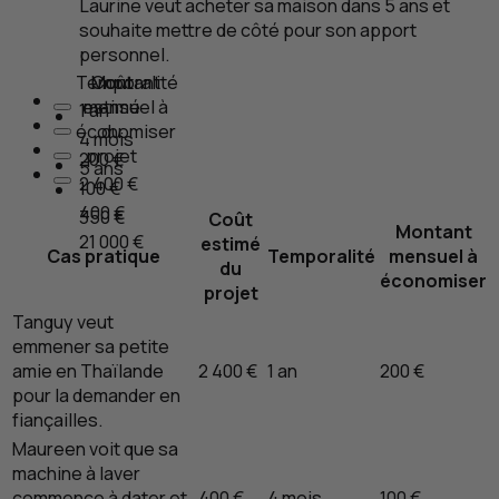
Laurine veut acheter sa maison dans 5 ans et
souhaite mettre de côté pour son apport
personnel.
Temporalité
Coût
Montant
estimé
mensuel à
1 an
économiser
du
4 mois
projet
200 €
5 ans
2 400 €
100 €
400 €
350 €
Coût
Montant
21 000 €
estimé
Cas pratique
Temporalité
mensuel à
du
économiser
projet
Tanguy veut
emmener sa petite
amie en Thaïlande
2 400 €
1 an
200 €
pour la demander en
fiançailles.
Maureen voit que sa
machine à laver
commence à dater et
400 €
4 mois
100 €