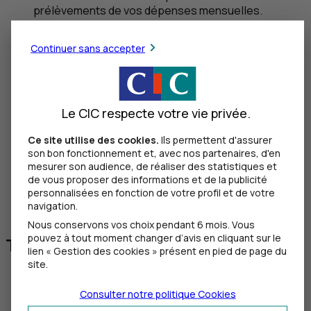
prélèvements de vos dépenses mensuelles.
Arnaques et fraudes en ligne
Continuer sans accepter
5
minutes
min
Inventaire des fraudes pour avoir un aperçu des
pièges rencontrés et déjouer les arnaques !
Le CIC respecte votre vie privée.
Colocation intergénérationnelle
Ce site utilise des cookies.
Ils permettent d'assurer
son bon fonctionnement et, avec nos partenaires, d'en
mesurer son audience, de réaliser des statistiques et
2
minutes
min
de vous proposer des informations et de la publicité
personnalisées en fonction de votre profil et de votre
Découvrez les avantages de la colocation
navigation.
intergénérationnelle.
Nous conservons vos choix pendant 6 mois. Vous
pouvez à tout moment changer d’avis en cliquant sur le
Tous les articles Comptes et cartes
lien « Gestion des cookies » présent en pied de page du
site.
Tous
Comptes
Consulter notre politique
Cookies
Opérations en ligne