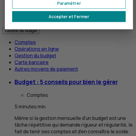
Paramétrer
Gestion du budget
Carte bancaire
Accepter et Fermer
Autres moyens de paiement
Gestion du budget
Comptes
Opérations en ligne
Gestion du budget
Carte bancaire
Autres moyens de paiement
Budget : 5 conseils pour bien le gérer
Comptes
5
minutes
min
Même si la gestion mensuelle d’un budget est une
tâche répétitive qui demande rigueur et régularité, le
fait de tenir ses comptes et d’en connaître le solde