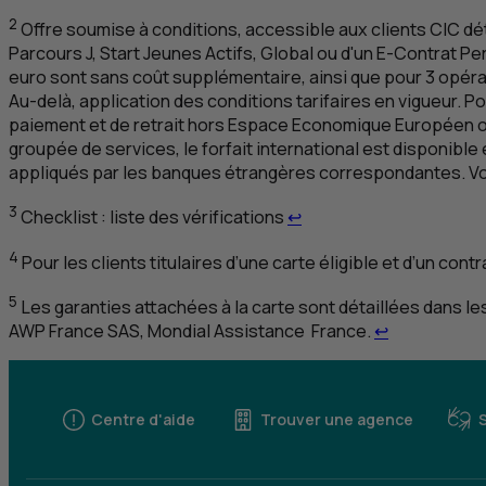
2
Offre soumise à conditions, accessible aux clients
CIC
dét
Parcours J, Start Jeunes Actifs, Global ou d'un
E
-Contrat Pe
euro sont sans coût supplémentaire, ainsi que pour 3 opér
Au-delà, application des conditions tarifaires en vigueur. 
paiement et de retrait hors Espace Economique Européen ou
groupée de services, le forfait international est disponible 
appliqués par les banques étrangères correspondantes. Vo
Retour au renvoi 3
3
Checklist
: liste des vérifications
↩
4
Pour les clients titulaires d’une carte éligible et d’un con
5
Les garanties attachées à la carte sont détaillées dans le
Retour au re
AWP
France
SAS
, Mondial Assistance France.
↩
Centre d'aide
Trouver une agence