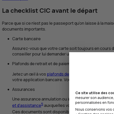
La
checklist
CIC
avant le départ
Parce que si ce n’est pas le passeport qu’on laisse à la mai
documents importants.
Carte bancaire
Assurez-vous que votre carte soit toujours en cours d
conseiller pour lui demander un renouvellement antici
Plafonds de retrait et de paiement
4
Jetez un œil à vos
plafonds de retrait et de paiement
votre application bancaire. Vous avez aussi la possibi
Assurances
Ce site utilise des co
mesurer son audience, 
Une assurance annulation ou interruption de voyage,
personnalisées en fonct
5
et d’assistance
auxquelles vous avez droit, selon vo
Nous conservons vos ch
Ces documents sont disponibles sur votre espace clie