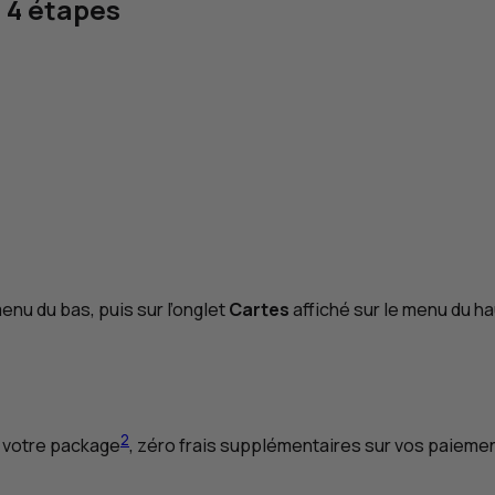
n 4 étapes
enu du bas, puis sur l’onglet
Cartes
affiché sur le menu du ha
2
c votre
package
, zéro frais supplémentaires sur vos paiement