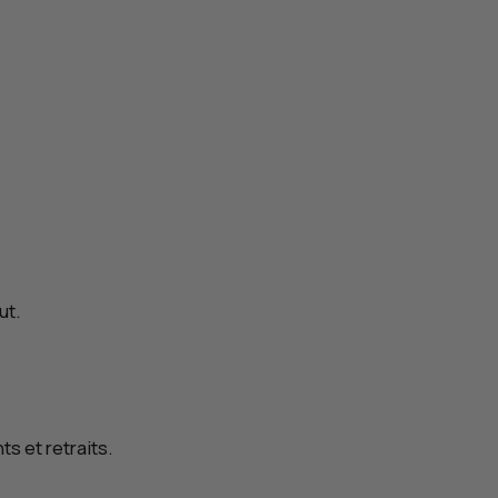
ut.
s et retraits.