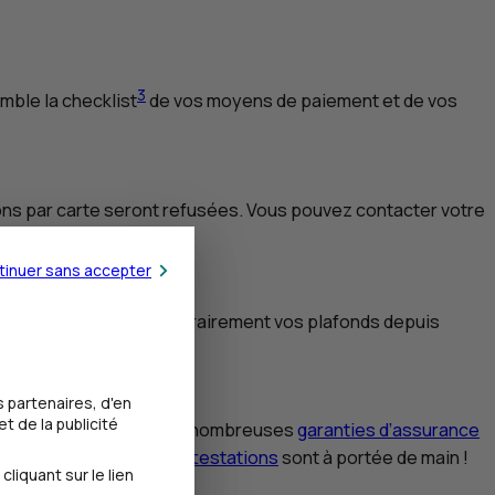
3
emble la
checklist
de vos moyens de paiement et de vos
tions par carte seront refusées. Vous pouvez contacter votre
tinuer sans accepter
s pouvez augmenter temporairement vos plafonds depuis
 partenaires, d'en
t de la publicité
e médicale... ce sont de nombreuses
garanties d’assurance
ents à l’étranger. Vos
attestations
sont à portée de main !
iquant sur le lien