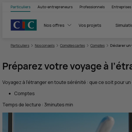
Particuliers
Auto-entrepreneurs
Professionnels
Entreprises
Nos offres
Vos projets
Simulati
Vous êtes ici:
Particuliers
Nos conseils
Comptes cartes
Comptes
Déclarer un 
Préparez votre voyage à l’ét
Voyagez à l’étranger en toute sérénité : que ce soit pour u
Comptes
Temps de lecture :
3
minutes
min