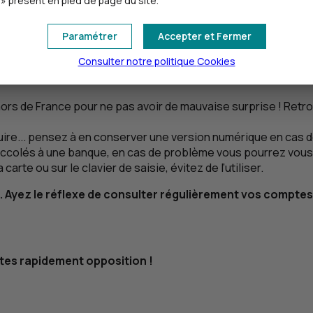
» présent en pied de page du site.
Paramétrer
Accepter et Fermer
 vous est recommandé d’opter pour une carte à débit différé su
Consulter notre politique
Cookies
re français est bien accepté dans votre pays de destination. S
e hors de France pour ne pas avoir de mauvaise surprise ! Ret
re... pensez à en conserver une version numérique en cas de
 accolés à une banque, en cas de problème vous pourrez vous
carte ou sur le clavier de saisie, évitez de l’utiliser.
Ayez le réflexe de consulter régulièrement vos comptes
aites rapidement opposition !