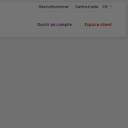
Site institutionnel
Centre d'aide
FR
,Version frança
,Changer de ve
Ouvrir un compte
Espace client
du CIC