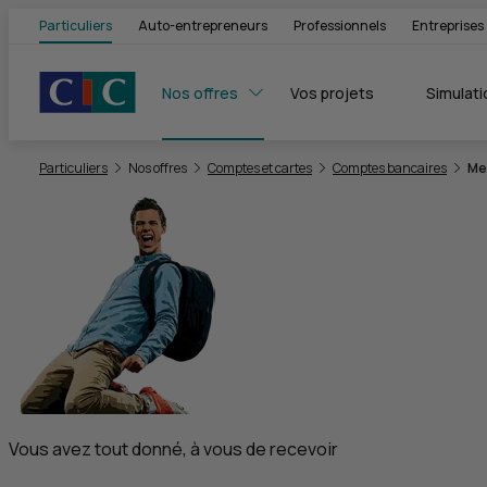
Particuliers
Auto-entrepreneurs
Professionnels
Entreprises
Nos offres
Vos projets
Simulati
Vous êtes ici:
Particuliers
Nos offres
Comptes et cartes
Comptes bancaires
Me
Vous avez tout donné, à vous de recevoir