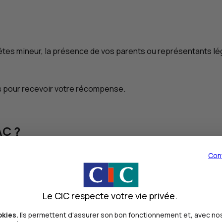
êtes mineur, la présence de vos parents ou représentants lé
s pour recevoir votre récompense.
AC ?
obtenu leur examen du baccalauréat avec une mention. Cette 
Con
os épreuves du bac, vous recevez une mention allant d’assez
n assez bien
Le CIC respecte votre vie privée.
n bien
okies.
Ils permettent d'assurer son bon fonctionnement et, avec nos