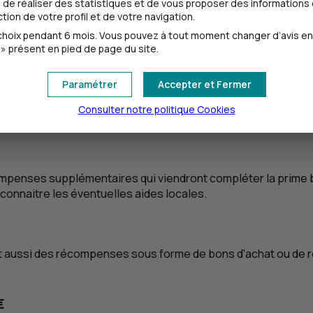
de réaliser des statistiques et de vous proposer des informations e
bacheliers avec mention
ion de votre profil et de votre navigation.
oix pendant 6 mois. Vous pouvez à tout moment changer d’avis en cl
ité locale, pouvez-vous
prétendre à des aides supplémenta
» présent en pied de page du site.
Paramétrer
Accepter et Fermer
taines conditions, comme les critères sociaux et la mentio
Consulter notre politique
Cookies
ublic
.
ompenses supplémentaires qui viendront compléter la prime b
connaitre les éventuelles aides locales.
t aussi des récompenses sous forme de bons d’achat ou de r
€