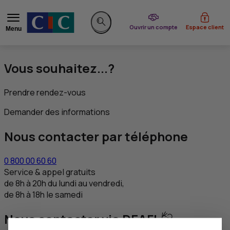
du CIC
Ouvrir un compte
Espace client
Menu
Rechercher sur le site
Vous souhaitez...?
Prendre rendez-vous
Demander des informations
Nous contacter par téléphone
0 800 00 60 60
Service & appel gratuits
de 8h à 20h du lundi au vendredi,
de 8h à 18h le samedi
Nous contacter via DEAFI