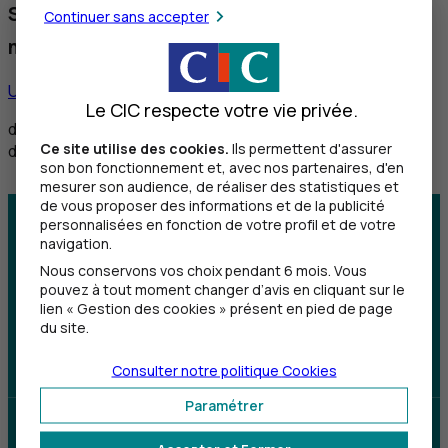
Service réservé aux personnes sourdes et
Continuer sans accepter
malentendantes
Utiliser ce service
Le CIC respecte votre vie privée.
de 8h30 à 12h et de 14h à 18h du lundi au vendredi,
Ce site utilise des cookies.
Ils permettent d'assurer
de 8h30 à 12h le samedi
son bon fonctionnement et, avec nos partenaires, d'en
mesurer son audience, de réaliser des statistiques et
de vous proposer des informations et de la publicité
personnalisées en fonction de votre profil et de votre
Centre d'aide
Trouver une agence
navigation.
Nous conservons vos choix pendant 6 mois. Vous
Sourds et
pouvez à tout moment changer d’avis en cliquant sur le
malentendants
lien « Gestion des cookies » présent en pied de page
du site.
Télécharger l'application
Consulter notre politique
Cookies
Paramétrer
Parrainez un proche et profitez ensemble