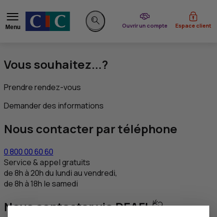
du CIC
Ouvrir un compte
Espace client
Menu
Rechercher sur le site
Vous souhaitez...?
Prendre rendez-vous
Demander des informations
Nous contacter par téléphone
0 800 00 60 60
Service & appel gratuits
de 8h à 20h du lundi au vendredi,
de 8h à 18h le samedi
Nous contacter via DEAFI