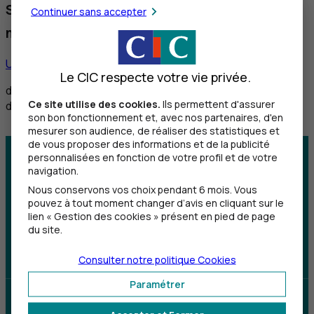
Service réservé aux personnes sourdes et
Continuer sans accepter
malentendantes
Utiliser ce service
Le CIC respecte votre vie privée.
de 8h30 à 12h et de 14h à 18h du lundi au vendredi,
Ce site utilise des cookies.
Ils permettent d'assurer
de 8h30 à 12h le samedi
son bon fonctionnement et, avec nos partenaires, d'en
mesurer son audience, de réaliser des statistiques et
de vous proposer des informations et de la publicité
personnalisées en fonction de votre profil et de votre
Centre d'aide
Trouver une agence
navigation.
Nous conservons vos choix pendant 6 mois. Vous
Sourds et
pouvez à tout moment changer d’avis en cliquant sur le
malentendants
lien « Gestion des cookies » présent en pied de page
du site.
Télécharger l'application
Consulter notre politique
Cookies
Paramétrer
Parrainez un proche et profitez ensemble