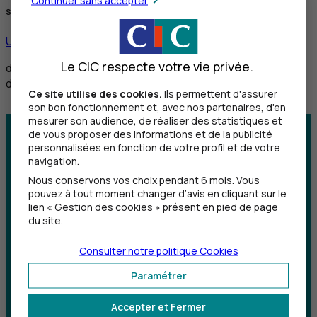
Service réservé aux personnes sourdes et malentendantes
Utiliser ce service
Le CIC respecte votre vie privée.
de 8h30 à 12h et de 14h à 18h du lundi au vendredi,
de 8h30 à 12h le samedi
Ce site utilise des cookies.
Ils permettent d'assurer
son bon fonctionnement et, avec nos partenaires, d'en
mesurer son audience, de réaliser des statistiques et
de vous proposer des informations et de la publicité
Centre d'aide
Trouver une agence
personnalisées en fonction de votre profil et de votre
navigation.
Sourds et
Nous conservons vos choix pendant 6 mois. Vous
malentendants
pouvez à tout moment changer d’avis en cliquant sur le
lien « Gestion des cookies » présent en pied de page
du site.
Télécharger l'application
Consulter notre politique
Cookies
Paramétrer
Parrainez un proche et profitez ensemble
d’avantages
Accepter et Fermer
Découvrir notre offre