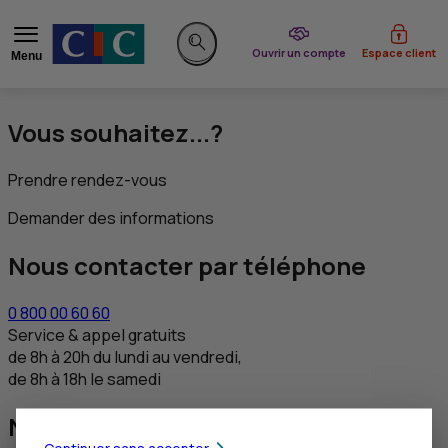
du CIC
Ouvrir un compte
Espace client
Menu
Rechercher sur le site
Vous souhaitez...?
Prendre rendez-vous
Demander des informations
Nous contacter par téléphone
0 800 00 60 60
Service & appel gratuits
de 8h à 20h du lundi au vendredi,
de 8h à 18h le samedi
Nous contacter via DEAFI
Continuer sans accepter